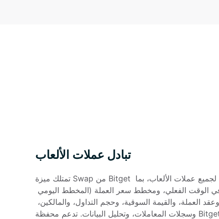
تبادل عملات الألعاب
تمتلك ميزة Swap من Bitget معلومات السوق الأكثر شمولية لجميع عملات الألعاب، بما 
في ذلك عرض الأسعار في الوقت الفعلي، ومخطط سعر العملة (المخطط اليومي 
والأسبوعي والشهري والسنوي)، وعقد العملة، والقيمة السوقية، وحجم التداول، والمالكين، 
وسجلات المعاملات، وتحليل البيانات. تدعم محفظة Bitget التبادل عبر السلاسل التي 