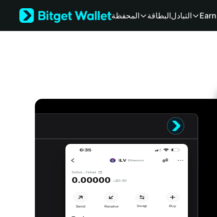
English
Earn
التبادل
البطاقة
المحفظة
日本語
Tiếng Việt
Русский
Español (Latinoamérica)
Türkçe
Italiano
Français
Deutsch
简体中文
繁體中文
Português (Portugal)
Bahasa Indonesia
ภาษาไทย
हिन्दी
বাংলা
Español
Português (Brasil)
Español (Argentina)