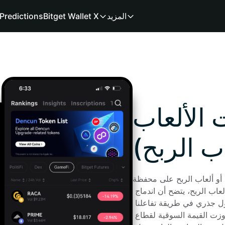
المزيد
Bitget Wallet X
Predictions
الألعاب
ب الربح)
الربح على محفظة Bitget! بالنظر إلى 
الزيادات الأخيرة في أسعار العديد من عملات ألعاب الربح، يتضح أن اندماج 
الألعاب والبلوكتشين ليس مجرد توجه، لكنه تحول جذري في طريقة تفاعلنا 
مع بعضنا البعض افتراضيًا. ففي الواقع، تجاوزت القيمة السوقية لقطاع 