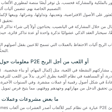
التصميم الخاصة بهم. تتضمن آليات ألعا

تحقيق ا

التحكُّم أو تحقيق دخل بلا مجهود.
معلومات حول اللعب من أجل الربح P2E أو اللعب من أجل الربح
ما بعض مشروعات وعملات ألع
- a (GALA): Gala Games