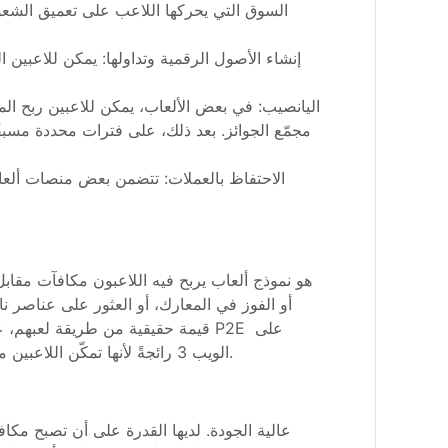
الويب 3 رائجةً لأنها تمكّن اللاعبين من تحقيق الدخل من مهاراتهم وجهدهم ووقتهم، مما يتيح فرص تمويل لامركزي في قطاع الألعاب.