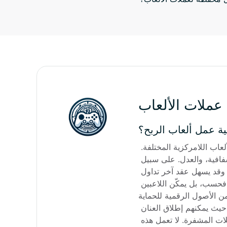
عملات الألعاب
لية عمل ألعاب الربح؟
من الناحية الفنية، يعتمد عمل ألعاب الربح على العقود الذكية، والتي تعمل بمثابة البنية الأساسية التي تحكم عمليات الألعاب اللامركزية المختلفة. 
يتم ترميز هذه العقود الذكية بدقة لإدارة إجراءات ووظائف محددة داخل اللعبة، مما يضمن السرعة، والاتساق، والشفافية، والعدل. على سبيل 
المثال، قد يشرف عقد على إصدار أداة داخل اللعبة، وقد ينظم عقد آخر المكافآت ويوزعها مقابل إكمال إجراء ما، وقد يسهل عقد آخر تداول 
الأصول بسلاسة ضمن اقتصاد اللعبة. لا يعمل هذا النظام القوي على تمكين المطورين من إنشاء تجارب ألعاب جذابة فحسب، بل يمكّن اللاعبين 
ن الأصول الرقمية للحماية.
فيما يتعلق باقتصاد ألعاب الربح، عادةً ما يُتاح للاعبين العديد من الفرص للتفاعل مع الأصول الرقمية وربح المكافآت. حيث يمكنهم إطلاق العنان 
لإبداعهم من خلال تشكيل عناصر فريدة داخل اللعبة، ثم تداولها لاحقًا بين اللاعبين مقابل العملات الرقمية أو العملات المشفرة. لا تعمل هذه 