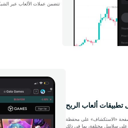
 تطبيقات ألعاب الربح
ستكشاف» على محفظة Bitget تطبيقات ألعاب الربح اللامركزية بشكل 
ل مختلفة، بما في ذلك Axie Infinity (على الإيثيريوم)، وDecentraland 