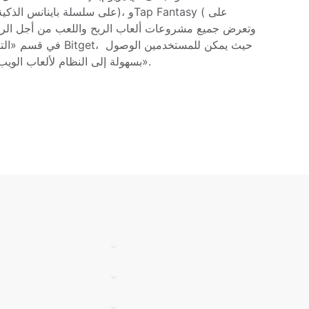
في قسم «التطبيقات اللا
بسهولة إلى النظام لألعاب الويب 3 من خلال صفحة «الاستكشاف».