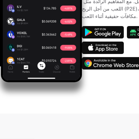
ألعاب الويب 3 حاجز 30$ مليار دولار بالفعل. مع المفاهيم الرائدة مثل 
اللعب من أجل الربح (P2E)، لم تعد الألعاب مجرد ترفيه - بل فرصة لربح 
مكافآت حقيقية أثناء اللعب.