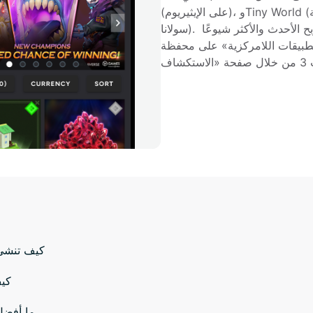
(على الإيثيريوم)، وTiny World (على سلسلة باينانس الذكية)، وTap Fantasy (على 
سولانا). وتعرض جميع مشروعات ألعاب الربح واللعب من أجل الربح الأحدث والأكثر شيوعًا 
مركزية» على محفظة Bitget، حيث يمكن للمستخدمين الوصول 
كيف تنشئ 
كيف
ما أفضل