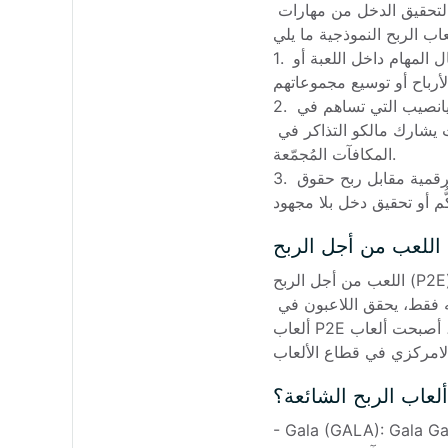
السوق التي يحركها اللاعب على تعميق الشعور بالملكية والمشاركة فحسب، بل توفر أيضًا منصة لمطوري الألعاب لتحقيق الدخل من مهارات 
ب الربح النموذجية ما يلي: 
1. إنشاء الأصول الرقمية وتداولها: يمكن للاعبين العثور على الأصول الافتراضية، وتعدينها، وتداولها، وشرائها، وبيعها لإكمال المهام داخل اللعبة أو 
لأرباح أو توسيع مجموعاتهم. 
2. اليانصيب: في بعض الألعاب، يمكن للاعبين ربح المال من خلال المشاركة في اليانصيب. يحتاجون أولاً إلى شراء تذاكر اليانصيب التي تساهم في 
مجمّع الجوائز. بعد ذلك، على فترات محددة مسبقًا، سيختار العقد الذكي عشوائيًا تذكرة واحدة أو عدة تذاكر فائزة، حيث يشارك مالكو التذاكر في 
المكافآت المُجمّعة.

3. الاحتفاظ بالعملات: تتضمن بعض منصات ألعاب الربح آليات الاحتفاظ بالعملات التي تسمح للاعبين بقفل أصولهم الرقمية مقابل ربح حقوق 
اللعب من أجل الربح (P2E) هو نموذج ألعاب يربح فيه اللاعبون مكافآت مقابل مشاركتهم النشطة في اللعبة، مثل إكمال المهام، أو بناء شخصية، 
أو الفوز في المعارك، أو العثور على عناصر نادرة، أو المساهمة في نظام اللعبة بطرق أخرى. بدلاً من اللعب للترفيه فقط، يحقق اللاعبون في 
ألعاب P2E قيمة حقيقية من طريقة لعبهم، عادةً في شكل أصول رقمية أو عملات مشفرة. وفي السنوات الأخيرة، أصبحت ألعاب P2E على 
اب الربح الشائعة؟
Gal عبارة عن نظام كبير للألعاب أصدر العشرات من ألعاب P2E عالية الجودة. لديها القدرة على أن تصبح مكافئ 