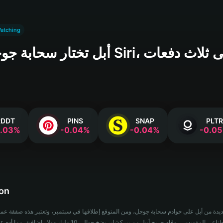
atching
أبل تختار سحابة جوجل لإعادة بناء iri
DDT
PINS
SNAP
PLTR
.03‎%‎
‎-0.04‎%‎
‎-0.04‎%‎
‎-0.05‎
ion