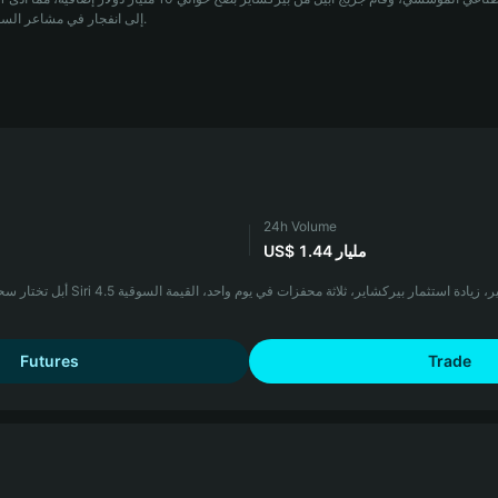
إلى انفجار في مشاعر السوق بسبب تزامُن الأحداث الثلاثة.
24h Volume
US$ 1.44 مليار
أبل تختار سحابة جوجل لـ Siri الجديدة، تحالف بالانتير، زيادة است
Futures
Trade