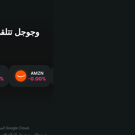
AMZN
GOOGL
RDDT
%‎
‎-0.00‎%‎
‎-0.04‎%‎
‎-0.03‎%‎
ستعمل نسخة Siri الجديدة من أبل على خوادم سحابة جوجل، ومن المتوقع إطلاقها في سبتمبر، وتعتبر هذه صفقة عميل ضخمة لـ Google Cloud.