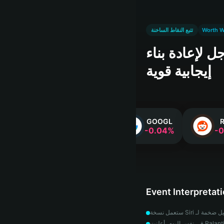
Worth W
تتبع النقاط الساخنة
S، وجوجل تتلقى ثلاث دفعات
إيجابية قوية
GOOGL
R
‎-0.04‎%‎
‎-0
Event Interpretat
في نفس اليوم، أعلنت Palantir عن تحالف مع جوجل للذكاء الاصطناعي المؤسسي، وقام جريج أبيل من بيركشاير بضخ حوالي 10 مليار دولار إضافية، مما أدى