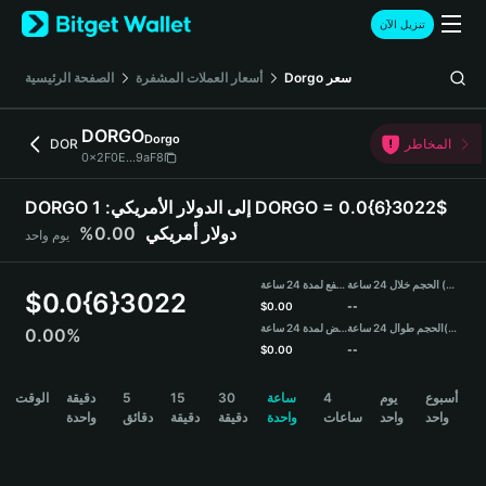
English
تنزيل الآن
日本語
Tiếng Việt
سعر
Dorgo
أسعار العملات المشفرة
الصفحة الرئيسية
Русский
Español (Latinoamérica)
DORGO
Dorgo
Türkçe
المخاطر
DOR
0x2F0E...9aF8
Italiano
Français
DORGO إلى الدولار الأمريكي:
1 DORGO = 0.0{6}3022$
Deutsch
دولار أمريكي
0.00%
يوم واحد
简体中文
繁體中文
الحجم خلال 24 ساعة (DORGO)
مرتفع لمدة 24 ساعة
Português (Portugal)
$
0.0{6}3022
$
0.00
--
Bahasa Indonesia
(USDT)
الحجم طوال 24 ساعة
منخفض لمدة 24 ساعة
0.00%
ภาษาไทย
$
0.00
--
हिन्दी
DORGO Price Chart
أسبوع
يوم
4
ساعة
30
15
5
دقيقة
الوقت
বাংলা
واحد
واحد
ساعات
واحدة
دقيقة
دقيقة
دقائق
واحدة
Español
Português (Brasil)
Español (Argentina)