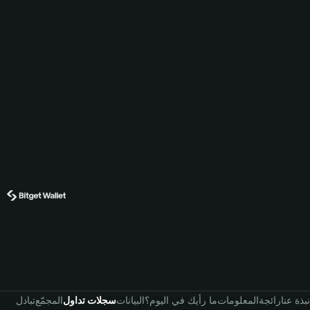
نبذة عنا
رائجة
المعلومات
ما رأيك في اليوم؟
البيانات
سجلات تداول
المجمّع
تبادل