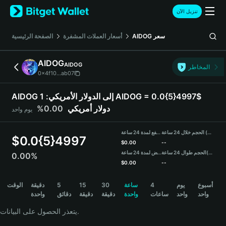
English
تنزيل الآن
日本語
Tiếng Việt
سعر
AIDOG
أسعار العملات المشفرة
الصفحة الرئيسية
Русский
Español (Latinoamérica)
AIDOG
AIDOG
Türkçe
المخاطر
0x4f10...ab07
Italiano
Français
AIDOG إلى الدولار الأمريكي:
1 AIDOG = 0.0{5}4997$
Deutsch
دولار أمريكي
0.00%
يوم واحد
简体中文
繁體中文
الحجم خلال 24 ساعة (AIDOG)
مرتفع لمدة 24 ساعة
Português (Portugal)
$
0.0{5}4997
$
0.00
--
Bahasa Indonesia
(USDT)
الحجم طوال 24 ساعة
منخفض لمدة 24 ساعة
0.00%
ภาษาไทย
$
0.00
--
हिन्दी
AIDOG Price Chart
أسبوع
يوم
4
ساعة
30
15
5
دقيقة
الوقت
বাংলা
واحد
واحد
ساعات
واحدة
دقيقة
دقيقة
دقائق
واحدة
Español
Português (Brasil)
يتعذر الحصول على البيانات.
Español (Argentina)