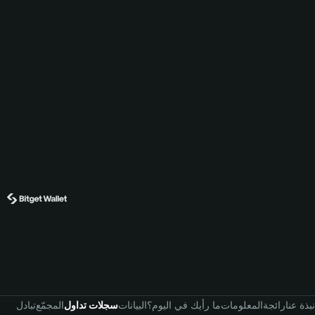
نبذة عنا
رائجة
المعلومات
ما رأيك في اليوم؟
البيانات
سجلات تداول
المجمّع
تبادل