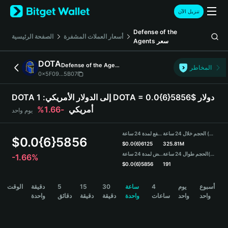
English
تنزيل الآن
日本語
Tiếng Việt
Defense of the
أسعار العملات المشفرة
الصفحة الرئيسية
سعر
Agents
Русский
Español (Latinoamérica)
DOTA
Defense of the Agents
Türkçe
المخاطر
0x5F09...5B07
Italiano
Français
DOTA إلى الدولار الأمريكي:
1 DOTA = 0.0{6}5856$ دولار
Deutsch
أمريكي
-1.66%
يوم واحد
简体中文
繁體中文
الحجم خلال 24 ساعة (DOTA)
مرتفع لمدة 24 ساعة
Português (Portugal)
$
0.0{6}5856
$
0.0{6}6125
325.81M
Bahasa Indonesia
(USDT)
الحجم طوال 24 ساعة
منخفض لمدة 24 ساعة
-1.66%
ภาษาไทย
$
0.0{6}5856
191
हिन्दी
DOTA Price Chart
أسبوع
يوم
4
ساعة
30
15
5
دقيقة
الوقت
বাংলা
واحد
واحد
ساعات
واحدة
دقيقة
دقيقة
دقائق
واحدة
Español
Português (Brasil)
Español (Argentina)