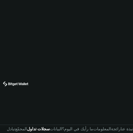
نبذة عنا
رائجة
المعلومات
ما رأيك في اليوم؟
البيانات
سجلات تداول
المجمّع
تبادل