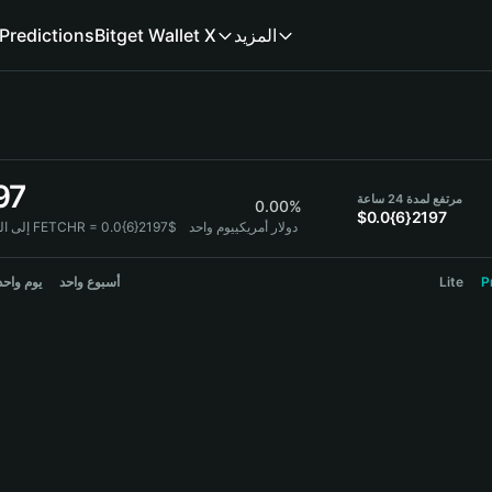
Predictions
Bitget Wallet X
المزيد
97
مرتفع لمدة 24 ساعة
0.00%
$0.0{6}2197
1 FETCHR = 0.0{6}2197$ دولار أمريكي
يوم واحد
إلى الد:
يوم واحد
أسبوع واحد
Lite
P