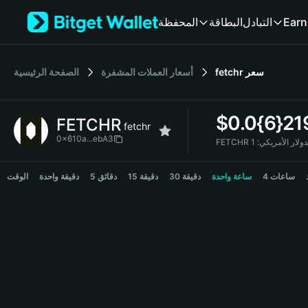
English
المحفظة
البطاقة
التبادل
Earn
日本語
Tiếng Việt
Русский
الصفحة الرئيسية
أسعار العملات المشفرة
fetchr
سعر
Español (Latinoamérica)
Türkçe
Italiano
$
0.0{6}21
FETCHR
Français
fetchr
Deutsch
0x610a...ebA3
FETCHR ولار الأمريكي
简体中文
FETCHR Price Chart
繁體中文
4 ساعات
ساعة واحدة
30 دقيقة
15 دقيقة
5 دقائق
دقيقة واحدة
الوقت
Português (Portugal)
Bahasa Indonesia
ภาษาไทย
हिन्दी
বাংলা
Español
Português (Brasil)
Español (Argentina)