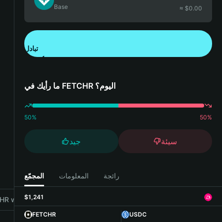
Base
≈ $
0.00
تبادل
تنزيل تطبيق محفظة Bitget
ما رأيك في FETCHR اليوم؟
50
%
50
%
سيئة
جيد
رائجة
المعلومات
المجمّع
$1,241
R with Bitget Wallet
FETCHR
USDC