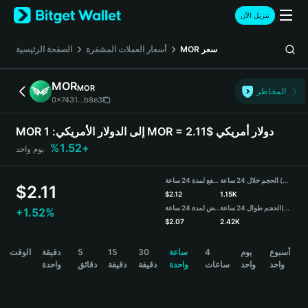
English
تنزيل الآن
日本語
Tiếng Việt
سعر
MOR
أسعار العملات المشفرة
الصفحة الرئيسية
Русский
Español (Latinoamérica)
MOR
MOR
Türkçe
المخاطر
0x7431...b8e3
Italiano
Français
1 MOR = 2.11$ دولار أمريكي
MOR إلى الدولار الأمريكي:
Deutsch
+1.52%
يوم واحد
简体中文
繁體中文
الحجم خلال 24 ساعة (MOR)
مرتفع لمدة 24 ساعة
Português (Portugal)
$
2.11
$
2.12
1.15K
Bahasa Indonesia
(USDT)
الحجم طوال 24 ساعة
منخفض لمدة 24 ساعة
+1.52%
ภาษาไทย
$
2.07
2.42K
हिन्दी
MOR Price Chart
أسبوع
يوم
4
ساعة
30
15
5
دقيقة
الوقت
বাংলা
واحد
واحد
ساعات
واحدة
دقيقة
دقيقة
دقائق
واحدة
Español
Português (Brasil)
Español (Argentina)