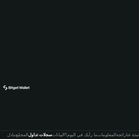
نبذة عنا
رائجة
المعلومات
ما رأيك في اليوم؟
البيانات
سجلات تداول
المجمّع
تبادل