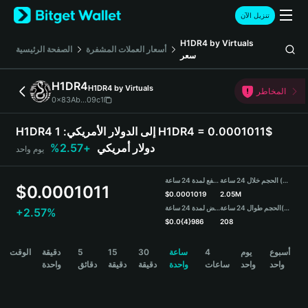
English
تنزيل الآن
日本語
Tiếng Việt
H1DR4 by Virtuals
أسعار العملات المشفرة
الصفحة الرئيسية
سعر
Русский
Español (Latinoamérica)
H1DR4
H1DR4 by Virtuals
Türkçe
المخاطر
0x83Ab...09c1
Italiano
Français
H1DR4 إلى الدولار الأمريكي:
1 H1DR4 = 0.0001011$
Deutsch
دولار أمريكي
+2.57%
يوم واحد
简体中文
繁體中文
الحجم خلال 24 ساعة (H1DR4)
مرتفع لمدة 24 ساعة
Português (Portugal)
$
0.0001011
$
0.0001019
2.05M
Bahasa Indonesia
(USDT)
الحجم طوال 24 ساعة
منخفض لمدة 24 ساعة
+2.57%
ภาษาไทย
$
0.0{4}986
208
हिन्दी
H1DR4 Price Chart
أسبوع
يوم
4
ساعة
30
15
5
دقيقة
الوقت
বাংলা
واحد
واحد
ساعات
واحدة
دقيقة
دقيقة
دقائق
واحدة
Español
Português (Brasil)
Español (Argentina)