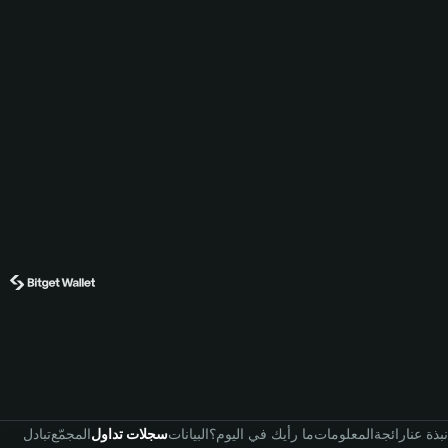
نبذة عنا
رائجة
المعلومات
ما رأيك في اليوم؟
البيانات
سجلات تداول
المجمّع
تبادل