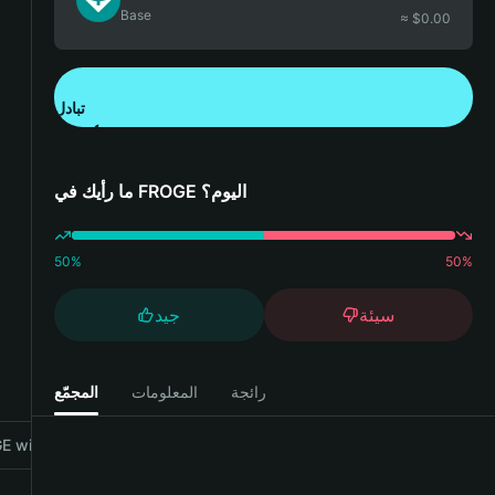
Base
≈ $
0.00
تبادل
تنزيل تطبيق محفظة Bitget
ما رأيك في FROGE اليوم؟
50
%
50
%
سيئة
جيد
رائجة
المعلومات
المجمّع
 with Bitget Wallet