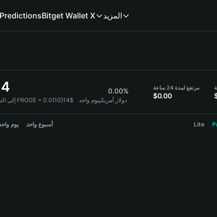
Predictions
Bitget Wallet X
المزيد
14
مرتفع لمدة 24 ساعة
0.00%
$0.00
1 FROGE = 0.0{10}14$ دولار أمريكي
يوم واحد
إلى الدو:
يوم واحد
أسبوع واحد
Lite
P