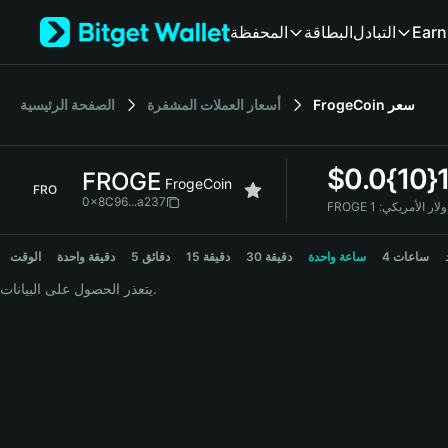
English
المحفظة
البطاقة
التبادل
Earn
日本語
Tiếng Việt
Русский
الصفحة الرئيسية
أسعار العملات المشفرة
FrogeCoin
سعر
Español (Latinoamérica)
Türkçe
Italiano
$
0.0{10}
FROGE
Français
FrogeCoin
FRO
Deutsch
0x8C96...a237
FROGE لار الأمريكي
简体中文
FROGE Price Chart
繁體中文
4 ساعات
ساعة واحدة
30 دقيقة
15 دقيقة
5 دقائق
دقيقة واحدة
الوقت
Português (Portugal)
يتعذر الحصول على البيانات.
Bahasa Indonesia
ภาษาไทย
हिन्दी
বাংলা
Español
Português (Brasil)
Español (Argentina)