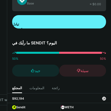
Base
≈ $
0.00
تبادل
تنزيل تطبيق محفظة Bitget
ما رأيك في SENDIT اليوم؟
50
%
50
%
سيئة
جيد
رائجة
المعلومات
المجمّع
$92,194
T with Bitget Wallet
Sendit
WETH