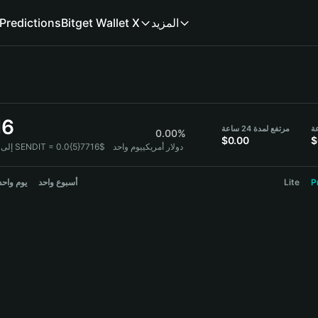
المزيد
Bitget Wallet X
Predictions
16
مرتفع لمدة 24 ساعة
0.00%
$0.00
$
1 SENDIT = 0.0{5}7716$ دولار أمريكي
يوم واحد
ENDIT
P
Lite
أسبوع واحد
يوم واحد