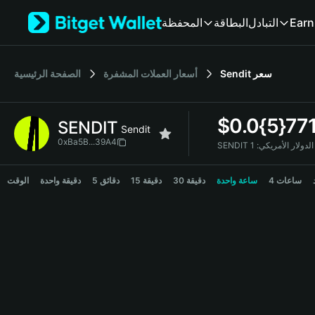
English
Earn
التبادل
البطاقة
المحفظة
日本語
Tiếng Việt
Русский
سعر
Sendit
أسعار العملات المشفرة
الصفحة الرئيسية
Español (Latinoamérica)
Türkçe
Italiano
$
0.0{5}77
SENDIT
Français
Sendit
Deutsch
0xBa5B...39A4
S إلى الدولار الأمريكي:
简体中文
SENDIT Price Chart
繁體中文
4 ساعات
ساعة واحدة
30 دقيقة
15 دقيقة
5 دقائق
دقيقة واحدة
الوقت
Português (Portugal)
Bahasa Indonesia
ภาษาไทย
हिन्दी
বাংলা
Español
Português (Brasil)
Español (Argentina)