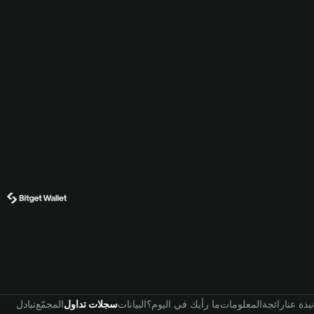
نبذة عنا
رائجة
المعلومات
ما رأيك في اليوم؟
البيانات
سجلات تداول
المجمّع
تبادل