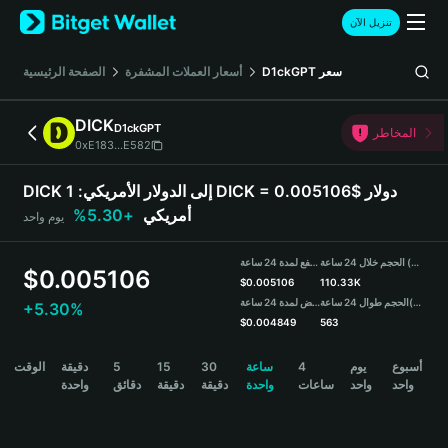
English
تنزيل الآن
日本語
Tiếng Việt
الصفحة الرئيسية
أسعار العملات المشفرة
D1ckGPT
سعر
Русский
Español (Latinoamérica)
DICK
D1ckGPT
Türkçe
المخاطر
0xE183...E582
Italiano
Français
DICK إلى الدولار الأمريكي:
1 DICK = 0.005106$ دولار
Deutsch
+5.30%
أمريكي
يوم واحد
简体中文
繁體中文
الحجم خلال 24 ساعة (DICK)
مرتفع لمدة 24 ساعة
Português (Portugal)
$
0.005106
$
0.005106
110.33K
Bahasa Indonesia
منخفض لمدة 24 ساعة
الحجم طوال 24 ساعة
(USDT)
+5.30%
ภาษาไทย
$
0.004849
563
हिन्दी
DICK Price Chart
الوقت
دقيقة
5
15
30
ساعة
4
يوم
أسبوع
বাংলা
واحد
واحد
ساعات
واحدة
دقيقة
دقيقة
دقائق
واحدة
Español
Português (Brasil)
Español (Argentina)