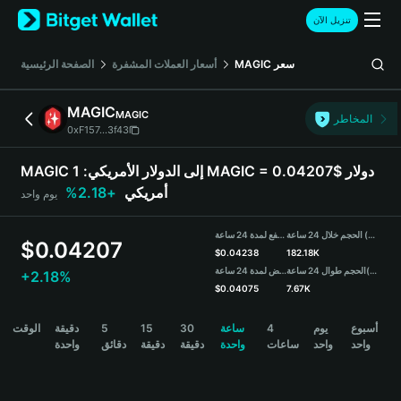
English
تنزيل الآن
日本語
Tiếng Việt
الصفحة الرئيسية
أسعار العملات المشفرة
MAGIC
سعر
Русский
Español (Latinoamérica)
MAGIC
MAGIC
Türkçe
المخاطر
0xF157...3f43
Italiano
Français
MAGIC إلى الدولار الأمريكي:
1 MAGIC = 0.04207$ دولار
Deutsch
+2.18%
أمريكي
يوم واحد
简体中文
繁體中文
الحجم خلال 24 ساعة (MAGIC)
مرتفع لمدة 24 ساعة
Português (Portugal)
$
0.04207
$
0.04238
182.18K
Bahasa Indonesia
منخفض لمدة 24 ساعة
الحجم طوال 24 ساعة
(USDT)
+2.18%
ภาษาไทย
$
0.04075
7.67K
हिन्दी
MAGIC Price Chart
الوقت
دقيقة
5
15
30
ساعة
4
يوم
أسبوع
বাংলা
واحد
واحد
ساعات
واحدة
دقيقة
دقيقة
دقائق
واحدة
Español
Português (Brasil)
Español (Argentina)