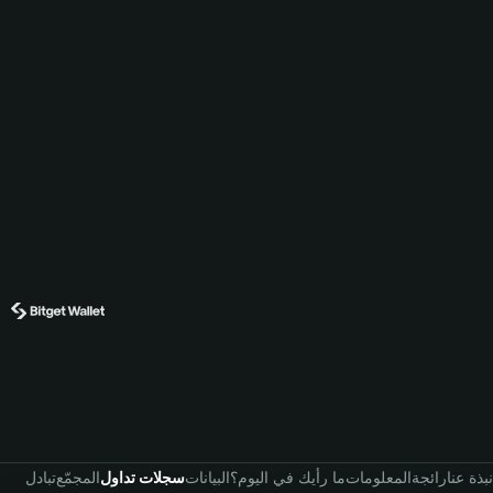
نبذة عنا
رائجة
المعلومات
ما رأيك في اليوم؟
البيانات
سجلات تداول
المجمّع
تبادل