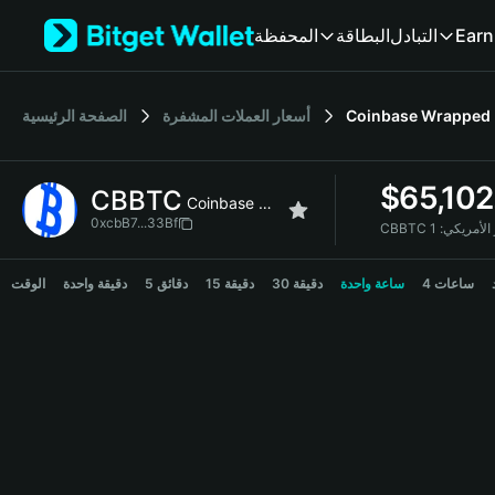
English
Earn
التبادل
البطاقة
المحفظة
日本語
Tiếng Việt
Русский
Coinbase Wrapped
أسعار العملات المشفرة
الصفحة الرئيسية
Español (Latinoamérica)
Türkçe
Italiano
$
65,102
CBBTC
Français
Coinbase Wrapped BTC
Deutsch
0xcbB7...33Bf
لار الأمريكي:
简体中文
CBBTC Price Chart
繁體中文
4 ساعات
ساعة واحدة
30 دقيقة
15 دقيقة
5 دقائق
دقيقة واحدة
الوقت
Português (Portugal)
Bahasa Indonesia
ภาษาไทย
हिन्दी
বাংলা
Español
Português (Brasil)
Español (Argentina)