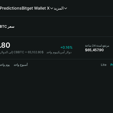
المزيد
Bitget Wallet X
Predictions
سعر
 BTC
.80
مرتفع لمدة 24 ساعة
+0.16%
$65,457.90
1 CBBTC = 65,102.80$ دولار أمريكي
يوم واحد
CBBTC إلى الدو
P
Lite
أسبوع واحد
يوم واحد