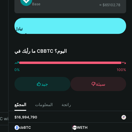
Base
≈ $
65102.78
تبادل
تنزيل تطبيق محفظة Bitget
ما رأيك في CBBTC اليوم؟
0
%
100
%
سيئة
جيد
رائجة
المعلومات
المجمّع
$16,994,790
 with Bitget Wallet
cbBTC
WETH