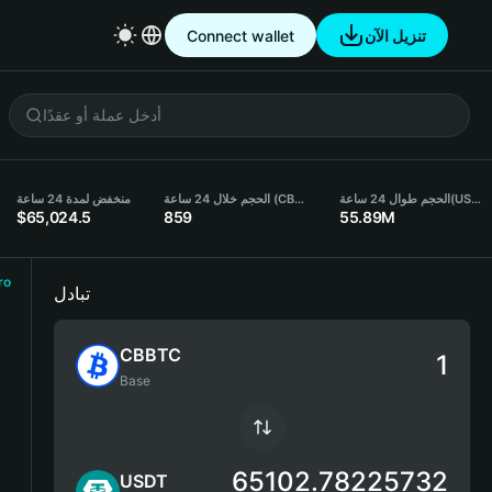
تنزيل الآن
Connect wallet
(USDT)
الحجم طوال 24 ساعة
الحجم خلال 24 ساعة (CBBTC)
منخفض لمدة 24 ساعة
$65,024.5
859
55.89M
ro
تبادل
CBBTC
Base
65102.78225732
USDT