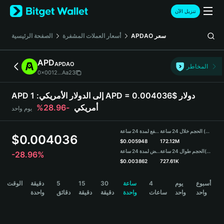
English
تنزيل الآن
日本語
Tiếng Việt
سعر
APDAO
أسعار العملات المشفرة
الصفحة الرئيسية
Русский
Español (Latinoamérica)
APD
APDAO
Türkçe
المخاطر
0x0012...Aa23
Italiano
Français
APD إلى الدولار الأمريكي:
1 APD = 0.004036$ دولار
Deutsch
أمريكي
-28.96%
يوم واحد
简体中文
繁體中文
الحجم خلال 24 ساعة (APD)
مرتفع لمدة 24 ساعة
Português (Portugal)
$
0.004036
$
0.005948
172.12M
Bahasa Indonesia
(USDT)
الحجم طوال 24 ساعة
منخفض لمدة 24 ساعة
-28.96%
ภาษาไทย
$
0.003862
727.61K
हिन्दी
APD Price Chart
أسبوع
يوم
4
ساعة
30
15
5
دقيقة
الوقت
বাংলা
واحد
واحد
ساعات
واحدة
دقيقة
دقيقة
دقائق
واحدة
Español
Português (Brasil)
Español (Argentina)