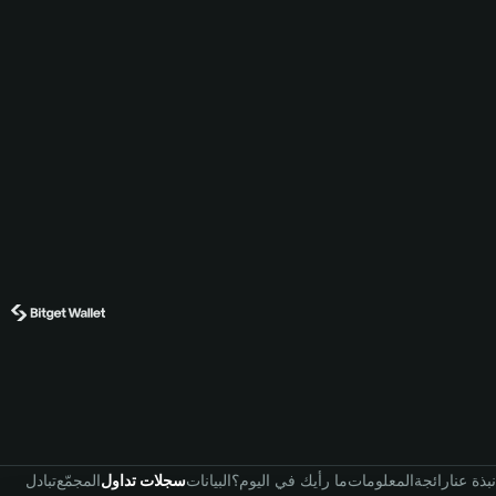
نبذة عنا
رائجة
المعلومات
ما رأيك في اليوم؟
البيانات
سجلات تداول
المجمّع
تبادل