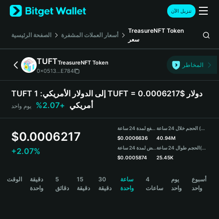
English
تنزيل الآن
日本語
Tiếng Việt
TreasureNFT Token
الصفحة الرئيسية
أسعار العملات المشفرة
سعر
Русский
Español (Latinoamérica)
TUFT
TreasureNFT Token
Türkçe
المخاطر
0x0513...E784
Italiano
Français
1 TUFT = 0.0006217$ دولار
TUFT إلى الدولار الأمريكي:
Deutsch
+2.07%
أمريكي
يوم واحد
简体中文
繁體中文
مرتفع لمدة 24 ساعة
الحجم خلال 24 ساعة (TUFT)
Português (Portugal)
$
0.0006217
$
0.0006636
40.94M
Bahasa Indonesia
منخفض لمدة 24 ساعة
الحجم طوال 24 ساعة
(USDT)
+2.07%
ภาษาไทย
$
0.0005874
25.45K
हिन्दी
TUFT Price Chart
الوقت
دقيقة
5
15
30
ساعة
4
يوم
أسبوع
বাংলা
واحدة
دقائق
دقيقة
دقيقة
واحدة
ساعات
واحد
واحد
Español
Português (Brasil)
Español (Argentina)