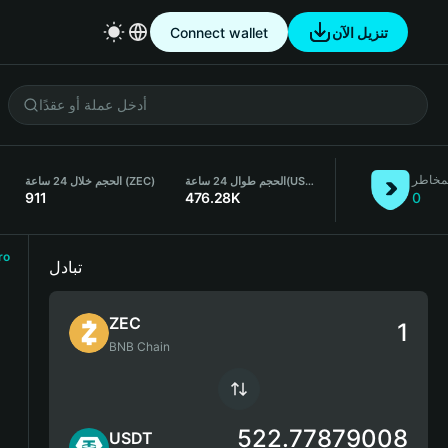
Connect wallet
تنزيل الآن
مخاطر
الحجم خلال 24 ساعة (ZEC)
الحجم طوال 24 ساعة
(USDT)
911
476.28K
0
ro
تبادل
ZEC
BNB Chain
522.77879008
USDT