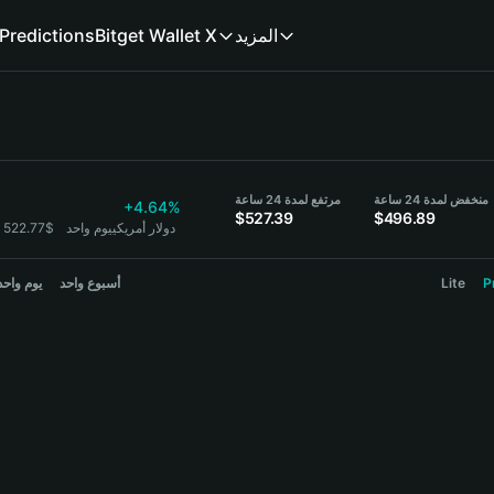
Predictions
Bitget Wallet X
المزيد
منخفض لمدة 24 ساعة
مرتفع لمدة 24 ساعة
+4.64%
$527.39
$496.89
1 ZEC = 522.77$ دولار أمريكي
يوم واحد
يوم واحد
أسبوع واحد
Lite
P