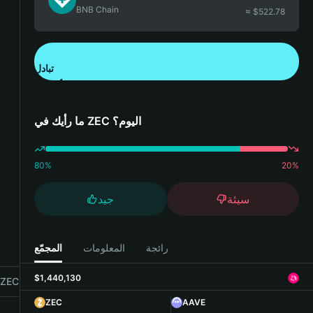
BNB Chain
≈ $
522.78
تبادل
تنزيل تطبيق محفظة Bitget
ما رأيك في ZEC اليوم؟
80
%
20
%
سيئة
جيد
رائجة
المعلومات
المجمّع
$1,440,130
EC with Bitget Wallet
ZEC
AAVE