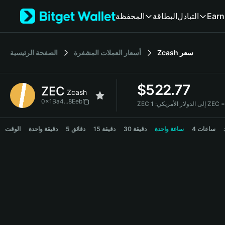
English
المحفظة
البطاقة
التبادل
Earn
日本語
Tiếng Việt
Русский
الصفحة الرئيسية
أسعار العملات المشفرة
Zcash
سعر
Español (Latinoamérica)
Türkçe
Italiano
$
522.77
ZEC
Français
Zcash
Deutsch
0x1Ba4...8Eeb
ZEC إلى الدولار الأمريكي:
简体中文
ZEC Price Chart
繁體中文
4 ساعات
ساعة واحدة
30 دقيقة
15 دقيقة
5 دقائق
دقيقة واحدة
الوقت
Português (Portugal)
Bahasa Indonesia
ภาษาไทย
हिन्दी
বাংলা
Español
Português (Brasil)
Español (Argentina)