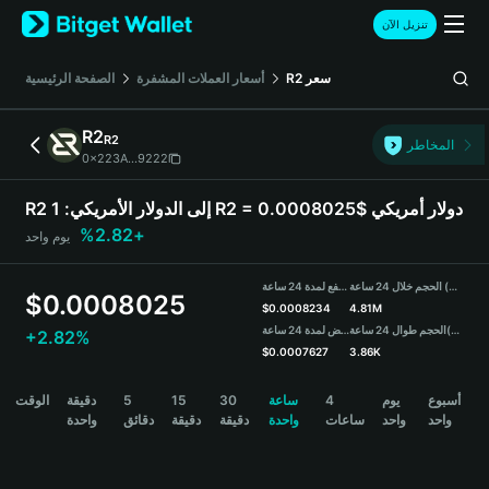
English
تنزيل الآن
日本語
Tiếng Việt
سعر
R2
أسعار العملات المشفرة
الصفحة الرئيسية
Русский
Español (Latinoamérica)
R2
R2
Türkçe
المخاطر
0x223A...9222
Italiano
Français
1 R2 = 0.0008025$ دولار أمريكي
R2 إلى الدولار الأمريكي:
Deutsch
+2.82%
يوم واحد
简体中文
繁體中文
الحجم خلال 24 ساعة (R2)
مرتفع لمدة 24 ساعة
Português (Portugal)
$
0.0008025
$
0.0008234
4.81M
Bahasa Indonesia
(USDT)
الحجم طوال 24 ساعة
منخفض لمدة 24 ساعة
+2.82%
ภาษาไทย
$
0.0007627
3.86K
हिन्दी
R2 Price Chart
أسبوع
يوم
4
ساعة
30
15
5
دقيقة
الوقت
বাংলা
واحد
واحد
ساعات
واحدة
دقيقة
دقيقة
دقائق
واحدة
Español
Português (Brasil)
Español (Argentina)