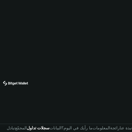
نبذة عنا
رائجة
المعلومات
ما رأيك في اليوم؟
البيانات
سجلات تداول
المجمّع
تبادل