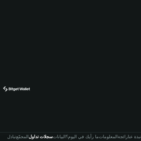
نبذة عنا
رائجة
المعلومات
ما رأيك في اليوم؟
البيانات
سجلات تداول
المجمّع
تبادل