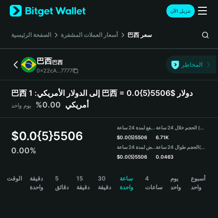
English
تنزيل الآن
日本語
Tiếng Việt
سعر
巴西
أسعار العملات المشفرة
الصفحة الرئيسية
Русский
Español (Latinoamérica)
巴西
巴西
Türkçe
المخاطر
0x22cA...7777
Italiano
Français
巴西 إلى الدولار الأمريكي:
1 巴西 = 0.0{5}5506$ دولار
Deutsch
أمريكي
0.00%
يوم واحد
简体中文
繁體中文
الحجم خلال 24 ساعة (巴西)
مرتفع لمدة 24 ساعة
Português (Portugal)
$
0.0{5}5506
$
0.0{5}5506
6.71K
Bahasa Indonesia
(USDT)
الحجم طوال 24 ساعة
منخفض لمدة 24 ساعة
0.00%
ภาษาไทย
$
0.0{5}5506
0.0463
हिन्दी
巴西 Price Chart
أسبوع
يوم
4
ساعة
30
15
5
دقيقة
الوقت
বাংলা
واحد
واحد
ساعات
واحدة
دقيقة
دقيقة
دقائق
واحدة
Español
Português (Brasil)
Español (Argentina)