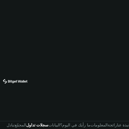
نبذة عنا
رائجة
المعلومات
ما رأيك في اليوم؟
البيانات
سجلات تداول
المجمّع
تبادل