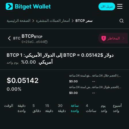
English
تنزيل الآن
日本語
Tiếng Việt
سعر
BTCP
أسعار العملات المشفرة
الصفحة الرئيسية
Русский
Español (Latinoamérica)
BTCP
BTCP
Türkçe
المخاطر
BTC
0x25eC...e544
Italiano
Français
BTCP إلى الدولار الأمريكي:
1 BTCP = 0.05142$ دولار
Deutsch
أمريكي
0.00%
يوم واحد
简体中文
繁體中文
الحجم خلال 24 ساعة (BTCP)
مرتفع لمدة 24 ساعة
Português (Portugal)
$
0.05142
$
0.00
--
Bahasa Indonesia
(USDT)
الحجم طوال 24 ساعة
منخفض لمدة 24 ساعة
0.00%
ภาษาไทย
$
0.00
--
हिन्दी
BTCP Price Chart
أسبوع
يوم
4
ساعة
30
15
5
دقيقة
الوقت
বাংলা
واحد
واحد
ساعات
واحدة
دقيقة
دقيقة
دقائق
واحدة
Español
Português (Brasil)
Español (Argentina)