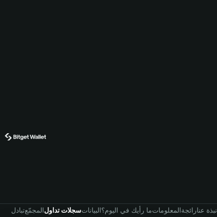
نبذة عنا
رائجة
المعلومات
ما رأيك في اليوم؟
البيانات
سجلات تداول
المجمّع
تبادل