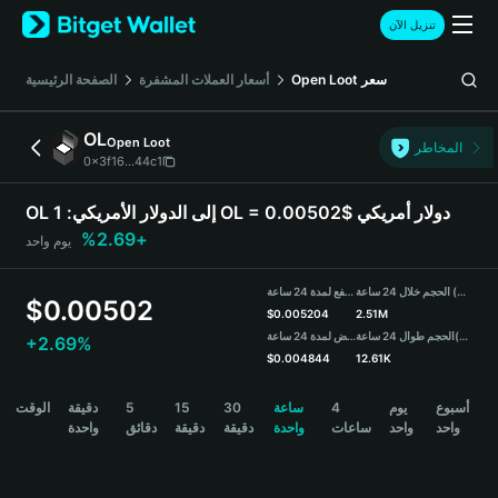
English
تنزيل الآن
日本語
Tiếng Việt
سعر
Open Loot
أسعار العملات المشفرة
الصفحة الرئيسية
Русский
Español (Latinoamérica)
OL
Open Loot
Türkçe
المخاطر
0x3f16...44c1
Italiano
Français
1 OL = 0.00502$ دولار أمريكي
OL إلى الدولار الأمريكي:
Deutsch
+2.69%
يوم واحد
简体中文
繁體中文
الحجم خلال 24 ساعة (OL)
مرتفع لمدة 24 ساعة
Português (Portugal)
$
0.00502
$
0.005204
2.51M
Bahasa Indonesia
(USDT)
الحجم طوال 24 ساعة
منخفض لمدة 24 ساعة
+2.69%
ภาษาไทย
$
0.004844
12.61K
हिन्दी
OL Price Chart
أسبوع
يوم
4
ساعة
30
15
5
دقيقة
الوقت
বাংলা
واحد
واحد
ساعات
واحدة
دقيقة
دقيقة
دقائق
واحدة
Español
Português (Brasil)
Español (Argentina)