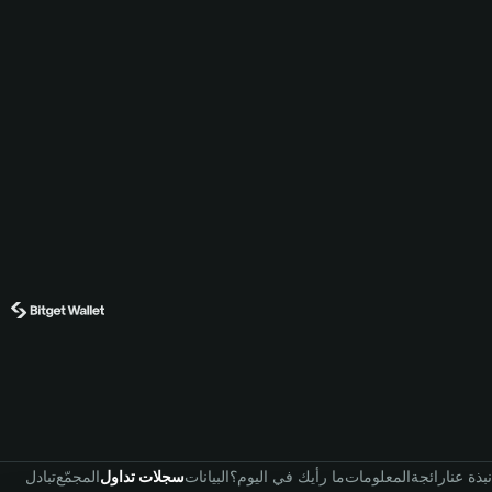
نبذة عنا
رائجة
المعلومات
ما رأيك في اليوم؟
البيانات
سجلات تداول
المجمّع
تبادل