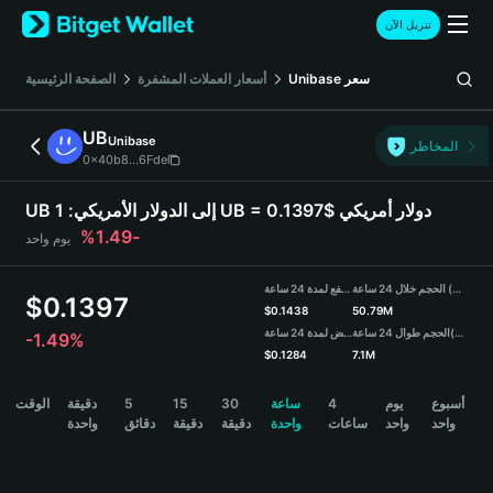
English
تنزيل الآن
日本語
Tiếng Việt
سعر
Unibase
أسعار العملات المشفرة
الصفحة الرئيسية
Русский
Español (Latinoamérica)
UB
Unibase
Türkçe
المخاطر
0x40b8...6Fde
Italiano
Français
1 UB = 0.1397$ دولار أمريكي
UB إلى الدولار الأمريكي:
Deutsch
-1.49%
يوم واحد
简体中文
繁體中文
الحجم خلال 24 ساعة (UB)
مرتفع لمدة 24 ساعة
Português (Portugal)
$
0.1397
$
0.1438
50.79M
Bahasa Indonesia
(USDT)
الحجم طوال 24 ساعة
منخفض لمدة 24 ساعة
-1.49%
ภาษาไทย
$
0.1284
7.1M
हिन्दी
UB Price Chart
أسبوع
يوم
4
ساعة
30
15
5
دقيقة
الوقت
বাংলা
واحد
واحد
ساعات
واحدة
دقيقة
دقيقة
دقائق
واحدة
Español
Português (Brasil)
Español (Argentina)