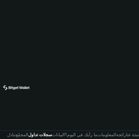
نبذة عنا
رائجة
المعلومات
ما رأيك في اليوم؟
البيانات
سجلات تداول
المجمّع
تبادل