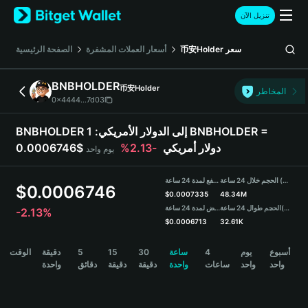
English
تنزيل الآن
日本語
Tiếng Việt
الصفحة الرئيسية
أسعار العملات المشفرة
币安Holder
سعر
Русский
Español (Latinoamérica)
BNBHOLDER
币安Holder
Türkçe
المخاطر
0x4444...7d03
Italiano
Français
1 BNBHOLDER =
BNBHOLDER إلى الدولار الأمريكي:
Deutsch
-2.13%
0.0006746$ دولار أمريكي
يوم واحد
简体中文
繁體中文
الحجم خلال 24 ساعة (BNBHOLDER)
مرتفع لمدة 24 ساعة
Português (Portugal)
$
0.0006746
$
0.0007335
48.34M
Bahasa Indonesia
منخفض لمدة 24 ساعة
الحجم طوال 24 ساعة
(USDT)
-2.13%
ภาษาไทย
$
0.0006713
32.61K
हिन्दी
BNBHOLDER Price Chart
الوقت
دقيقة
5
15
30
ساعة
4
يوم
أسبوع
বাংলা
واحد
واحد
ساعات
واحدة
دقيقة
دقيقة
دقائق
واحدة
Español
Português (Brasil)
Español (Argentina)