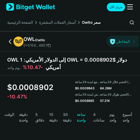
English
تنزيل الآن
日本語
Tiếng Việt
سعر
Owlto
أسعار العملات المشفرة
الصفحة الرئيسية
Русский
Español (Latinoamérica)
OWL
Owlto
Türkçe
المخاطر
0x51E6...4B57
Italiano
Français
OWL إلى الدولار الأمريكي:
1 OWL = 0.0008902$ دولار
Deutsch
أمريكي
-10.47%
يوم واحد
简体中文
繁體中文
الحجم خلال 24 ساعة (OWL)
مرتفع لمدة 24 ساعة
Português (Portugal)
$
0.0008902
$
0.0009943
64.26M
Bahasa Indonesia
(USDT)
الحجم طوال 24 ساعة
منخفض لمدة 24 ساعة
-10.47%
ภาษาไทย
$
0.0008685
57.21K
हिन्दी
OWL Price Chart
أسبوع
يوم
4
ساعة
30
15
5
دقيقة
الوقت
বাংলা
واحد
واحد
ساعات
واحدة
دقيقة
دقيقة
دقائق
واحدة
Español
Português (Brasil)
Español (Argentina)