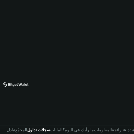
نبذة عنا
رائجة
المعلومات
ما رأيك في اليوم؟
البيانات
سجلات تداول
المجمّع
تبادل