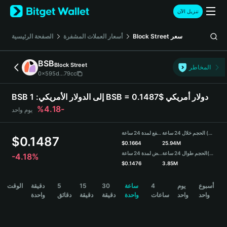
English
تنزيل الآن
日本語
Tiếng Việt
سعر
Block Street
أسعار العملات المشفرة
الصفحة الرئيسية
Русский
Español (Latinoamérica)
BSB
Block Street
Türkçe
المخاطر
0x595d...79cc
Italiano
Français
1 BSB = 0.1487$ دولار أمريكي
BSB إلى الدولار الأمريكي:
Deutsch
-4.18%
يوم واحد
简体中文
繁體中文
الحجم خلال 24 ساعة (BSB)
مرتفع لمدة 24 ساعة
Português (Portugal)
$
0.1487
$
0.1664
25.94M
Bahasa Indonesia
(USDT)
الحجم طوال 24 ساعة
منخفض لمدة 24 ساعة
-4.18%
ภาษาไทย
$
0.1476
3.85M
हिन्दी
BSB Price Chart
أسبوع
يوم
4
ساعة
30
15
5
دقيقة
الوقت
বাংলা
واحد
واحد
ساعات
واحدة
دقيقة
دقيقة
دقائق
واحدة
Español
Português (Brasil)
Español (Argentina)