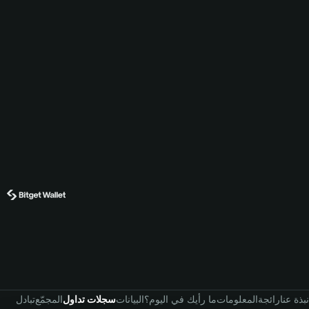
نبذة عنا
رائجة
المعلومات
ما رأيك في اليوم؟
البيانات
سجلات تداول
المجمّع
تبادل