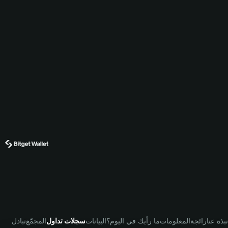
نبذة عنا
رائجة
المعلومات
ما رأيك في اليوم؟
البيانات
سجلات تداول
المجمّع
تبادل