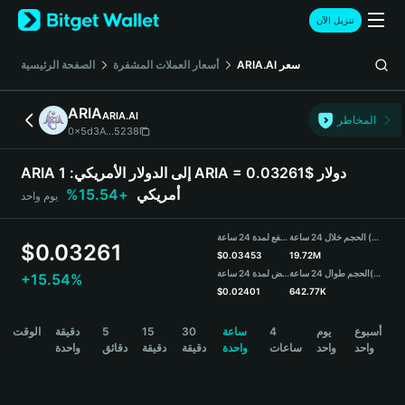
English
تنزيل الآن
日本語
Tiếng Việt
سعر
ARIA.AI
أسعار العملات المشفرة
الصفحة الرئيسية
Русский
Español (Latinoamérica)
ARIA
ARIA.AI
Türkçe
المخاطر
0x5d3A...5238
Italiano
Français
ARIA إلى الدولار الأمريكي:
1 ARIA = 0.03261$ دولار
Deutsch
أمريكي
+15.54%
يوم واحد
简体中文
繁體中文
الحجم خلال 24 ساعة (ARIA)
مرتفع لمدة 24 ساعة
Português (Portugal)
$
0.03261
$
0.03453
19.72M
Bahasa Indonesia
(USDT)
الحجم طوال 24 ساعة
منخفض لمدة 24 ساعة
+15.54%
ภาษาไทย
$
0.02401
642.77K
हिन्दी
ARIA Price Chart
أسبوع
يوم
4
ساعة
30
15
5
دقيقة
الوقت
বাংলা
واحد
واحد
ساعات
واحدة
دقيقة
دقيقة
دقائق
واحدة
Español
Português (Brasil)
Español (Argentina)