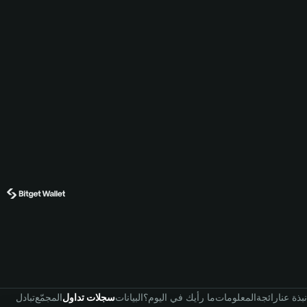
نبذة عنا
رائجة
المعلومات
ما رأيك في اليوم؟
البيانات
سجلات تداول
المجمّع
تبادل