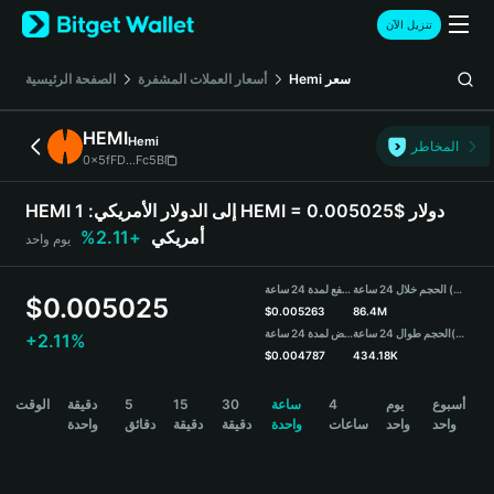
English
تنزيل الآن
日本語
Tiếng Việt
سعر
Hemi
أسعار العملات المشفرة
الصفحة الرئيسية
Русский
Español (Latinoamérica)
HEMI
Hemi
Türkçe
المخاطر
0x5fFD...Fc5B
Italiano
Français
HEMI إلى الدولار الأمريكي:
1 HEMI = 0.005025$ دولار
Deutsch
أمريكي
+2.11%
يوم واحد
简体中文
繁體中文
الحجم خلال 24 ساعة (HEMI)
مرتفع لمدة 24 ساعة
Português (Portugal)
$
0.005025
$
0.005263
86.4M
Bahasa Indonesia
(USDT)
الحجم طوال 24 ساعة
منخفض لمدة 24 ساعة
+2.11%
ภาษาไทย
$
0.004787
434.18K
हिन्दी
HEMI Price Chart
أسبوع
يوم
4
ساعة
30
15
5
دقيقة
الوقت
বাংলা
واحد
واحد
ساعات
واحدة
دقيقة
دقيقة
دقائق
واحدة
Español
Português (Brasil)
Español (Argentina)