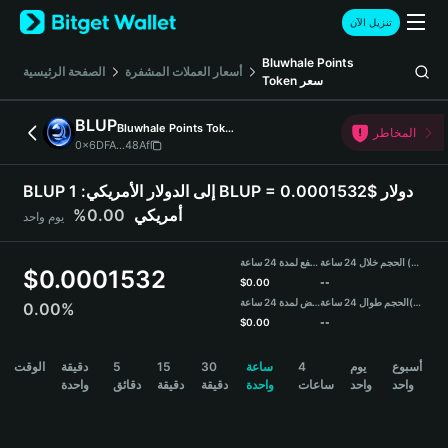
English
تنزيل الآن
日本語
Tiếng Việt
Bluwhale Points
أسعار العملات المشفرة
الصفحة الرئيسية
Token
سعر
Русский
Español (Latinoamérica)
BLUP
Bluwhale Points Token
Türkçe
المخاطر
0x6DFA...48Af
Italiano
Français
BLUP إلى الدولار الأمريكي:
1 BLUP = 0.0001532$ دولار
Deutsch
0.00%
أمريكي
يوم واحد
简体中文
繁體中文
الحجم خلال 24 ساعة (BLUP)
مرتفع لمدة 24 ساعة
Português (Portugal)
$
0.0001532
$
0.00
--
Bahasa Indonesia
منخفض لمدة 24 ساعة
الحجم طوال 24 ساعة
(USDT)
0.00%
ภาษาไทย
$
0.00
--
हिन्दी
BLUP Price Chart
الوقت
دقيقة
5
15
30
ساعة
4
يوم
أسبوع
বাংলা
واحد
واحد
ساعات
واحدة
دقيقة
دقيقة
دقائق
واحدة
Español
Português (Brasil)
Español (Argentina)