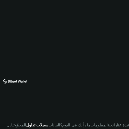
نبذة عنا
رائجة
المعلومات
ما رأيك في اليوم؟
البيانات
سجلات تداول
المجمّع
تبادل