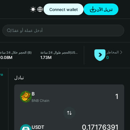
تنزيل الآن
Connect wallet
المخاطر
(USDT)
الحجم طوال 24 ساعة
الحجم خلال 24 ساعة (B)
10.08M
1.73M
0
ro
تبادل
B
BNB Chain
0.17176391
USDT