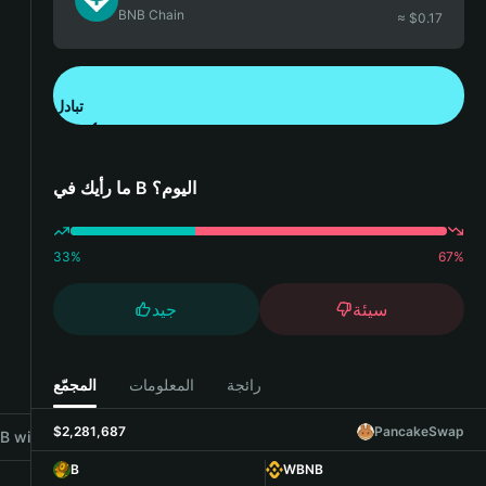
BNB Chain
≈ $
0.17
تبادل
تنزيل تطبيق محفظة Bitget
ما رأيك في B اليوم؟
33
%
67
%
سيئة
جيد
رائجة
المعلومات
المجمّع
$2,281,687
PancakeSwap
 with Bitget Wallet
B
WBNB