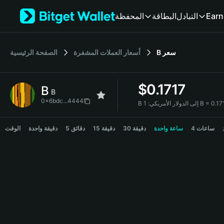
English
Earn
التبادل
البطاقة
المحفظة
日本語
Tiếng Việt
Русский
سعر
B
أسعار العملات المشفرة
الصفحة الرئيسية
Español (Latinoamérica)
Türkçe
Italiano
$
0.1717
B
Français
B
Deutsch
0x6bdc...4444
B إلى الدولار الأمريكي:
简体中文
B Price Chart
繁體中文
4 ساعات
ساعة واحدة
30 دقيقة
15 دقيقة
5 دقائق
دقيقة واحدة
الوقت
Português (Portugal)
Bahasa Indonesia
ภาษาไทย
हिन्दी
বাংলা
Español
Português (Brasil)
Español (Argentina)