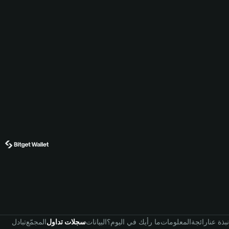
نبذة عنا
رائجة
المعلومات
ما رأيك في اليوم؟
البيانات
سجلات تداول
المجمّع
تبادل