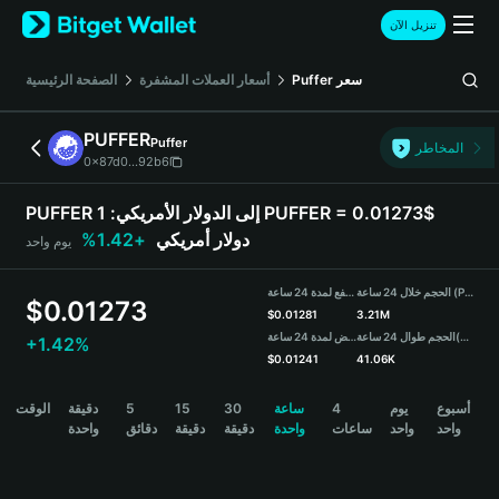
English
تنزيل الآن
日本語
Tiếng Việt
سعر
Puffer
أسعار العملات المشفرة
الصفحة الرئيسية
Русский
Español (Latinoamérica)
PUFFER
Puffer
Türkçe
المخاطر
0x87d0...92b6
Italiano
Français
PUFFER إلى الدولار الأمريكي:
1 PUFFER = 0.01273$
Deutsch
دولار أمريكي
+1.42%
يوم واحد
简体中文
繁體中文
الحجم خلال 24 ساعة (PUFFER)
مرتفع لمدة 24 ساعة
Português (Portugal)
$
0.01273
$
0.01281
3.21M
Bahasa Indonesia
(USDT)
الحجم طوال 24 ساعة
منخفض لمدة 24 ساعة
+1.42%
ภาษาไทย
$
0.01241
41.06K
हिन्दी
PUFFER Price Chart
أسبوع
يوم
4
ساعة
30
15
5
دقيقة
الوقت
বাংলা
واحد
واحد
ساعات
واحدة
دقيقة
دقيقة
دقائق
واحدة
Español
Português (Brasil)
Español (Argentina)