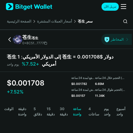
English
تنزيل الآن
日本語
Tiếng Việt
سعر
苍生
أسعار العملات المشفرة
الصفحة الرئيسية
Русский
Español (Latinoamérica)
苍生
苍生
Türkçe
المخاطر
0x8C5f...7777
Italiano
Français
苍生 إلى الدولار الأمريكي:
1 苍生 = 0.001708$ دولار
Deutsch
أمريكي
+7.52%
يوم واحد
简体中文
繁體中文
الحجم خلال 24 ساعة (苍生)
مرتفع لمدة 24 ساعة
Português (Portugal)
$
0.001708
$
0.001782
6.65M
Bahasa Indonesia
(USDT)
الحجم طوال 24 ساعة
منخفض لمدة 24 ساعة
+7.52%
ภาษาไทย
$
0.00157
11.36K
हिन्दी
苍生 Price Chart
أسبوع
يوم
4
ساعة
30
15
5
دقيقة
الوقت
বাংলা
واحد
واحد
ساعات
واحدة
دقيقة
دقيقة
دقائق
واحدة
Español
Português (Brasil)
Español (Argentina)