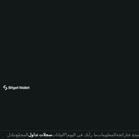
نبذة عنا
رائجة
المعلومات
ما رأيك في اليوم؟
البيانات
سجلات تداول
المجمّع
تبادل