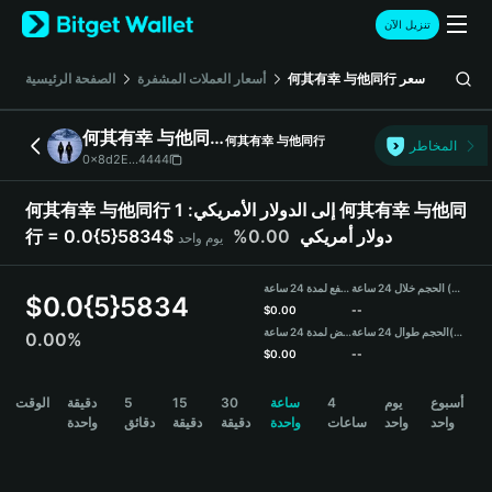
English
تنزيل الآن
日本語
Tiếng Việt
الصفحة الرئيسية
أسعار العملات المشفرة
何其有幸 与他同行
سعر
Русский
Español (Latinoamérica)
何其有幸 与他同行
何其有幸 与他同行
Türkçe
المخاطر
0x8d2E...4444
Italiano
Français
1 何其有幸 与他同
何其有幸 与他同行 إلى الدولار الأمريكي:
Deutsch
0.00%
行 = 0.0{5}5834$ دولار أمريكي
يوم واحد
简体中文
繁體中文
الحجم خلال 24 ساعة (何其有幸 与他同行)
مرتفع لمدة 24 ساعة
Português (Portugal)
$
0.0{5}5834
$
0.00
--
Bahasa Indonesia
منخفض لمدة 24 ساعة
الحجم طوال 24 ساعة
(USDT)
0.00%
ภาษาไทย
$
0.00
--
हिन्दी
何其有幸 与他同行 Price Chart
الوقت
دقيقة
5
15
30
ساعة
4
يوم
أسبوع
বাংলা
واحد
واحد
ساعات
واحدة
دقيقة
دقيقة
دقائق
واحدة
Español
Português (Brasil)
Español (Argentina)