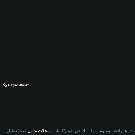
نبذة عنا
رائجة
المعلومات
ما رأيك في اليوم؟
البيانات
سجلات تداول
المجمّع
تبادل