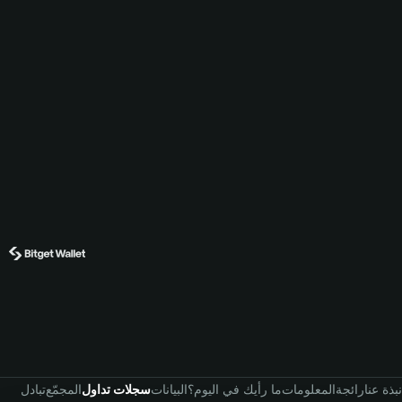
نبذة عنا
رائجة
المعلومات
ما رأيك في اليوم؟
البيانات
سجلات تداول
المجمّع
تبادل