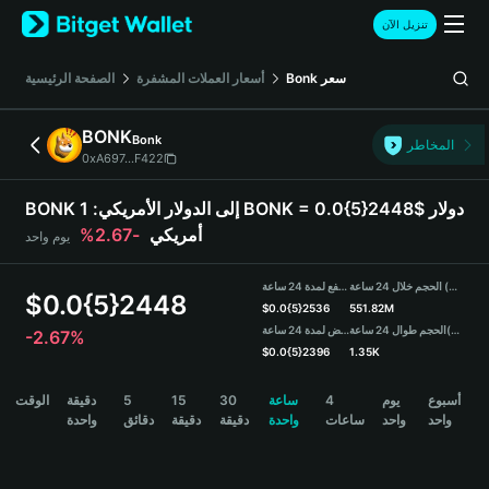
English
تنزيل الآن
日本語
Tiếng Việt
سعر
Bonk
أسعار العملات المشفرة
الصفحة الرئيسية
Русский
Español (Latinoamérica)
BONK
Bonk
Türkçe
المخاطر
0xA697...F422
Italiano
Français
BONK إلى الدولار الأمريكي:
1 BONK = 0.0{5}2448$ دولار
Deutsch
أمريكي
-2.67%
يوم واحد
简体中文
繁體中文
الحجم خلال 24 ساعة (BONK)
مرتفع لمدة 24 ساعة
Português (Portugal)
$
0.0{5}2448
$
0.0{5}2536
551.82M
Bahasa Indonesia
(USDT)
الحجم طوال 24 ساعة
منخفض لمدة 24 ساعة
-2.67%
ภาษาไทย
$
0.0{5}2396
1.35K
हिन्दी
BONK Price Chart
أسبوع
يوم
4
ساعة
30
15
5
دقيقة
الوقت
বাংলা
واحد
واحد
ساعات
واحدة
دقيقة
دقيقة
دقائق
واحدة
Español
Português (Brasil)
Español (Argentina)