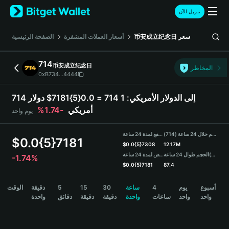
English
تنزيل الآن
日本語
Tiếng Việt
سعر
币安成立纪念日
أسعار العملات المشفرة
الصفحة الرئيسية
Русский
Español (Latinoamérica)
714
币安成立纪念日
Türkçe
المخاطر
0xB734...4444
Italiano
Français
714 إلى الدولار الأمريكي:
1 714 = 0.0{5}7181$ دولار
Deutsch
أمريكي
-1.74%
يوم واحد
简体中文
繁體中文
الحجم خلال 24 ساعة (714)
مرتفع لمدة 24 ساعة
Português (Portugal)
$
0.0{5}7181
$
0.0{5}7308
12.17M
Bahasa Indonesia
(USDT)
الحجم طوال 24 ساعة
منخفض لمدة 24 ساعة
-1.74%
ภาษาไทย
$
0.0{5}7181
87.4
हिन्दी
714 Price Chart
أسبوع
يوم
4
ساعة
30
15
5
دقيقة
الوقت
বাংলা
واحد
واحد
ساعات
واحدة
دقيقة
دقيقة
دقائق
واحدة
Español
Português (Brasil)
Español (Argentina)