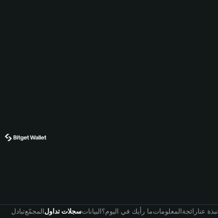
نبذة عنا
رائجة
المعلومات
ما رأيك في اليوم؟
البيانات
سجلات تداول
المجمّع
تبادل