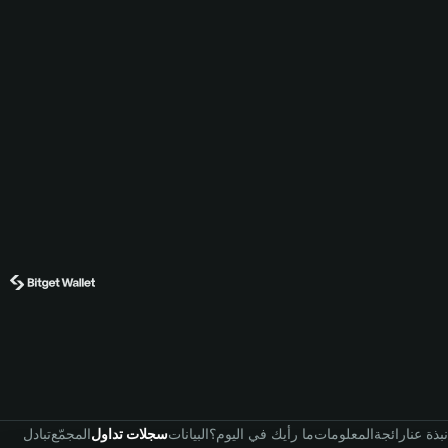
نبذة عنا
رائجة
المعلومات
ما رأيك في اليوم؟
البيانات
سجلات تداول
المجمّع
تبادل