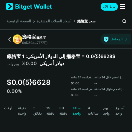
English
تنزيل الآن
日本語
Tiếng Việt
الصفحة الرئيسية
أسعار العملات المشفرة
癞格宝
سعر
Русский
Español (Latinoamérica)
癞格宝
癞格宝
Türkçe
المخاطر
0xD89a...7777
Italiano
Français
1 癞格宝 = 0.0{5}6628$
癞格宝 إلى الدولار الأمريكي:
Deutsch
0.00%
دولار أمريكي
يوم واحد
简体中文
繁體中文
الحجم خلال 24 ساعة (癞格宝)
مرتفع لمدة 24 ساعة
Português (Portugal)
$
0.0{5}6628
$
0.00
--
Bahasa Indonesia
منخفض لمدة 24 ساعة
الحجم طوال 24 ساعة
(USDT)
0.00%
ภาษาไทย
$
0.00
--
हिन्दी
癞格宝 Price Chart
الوقت
دقيقة
5
15
30
ساعة
4
يوم
أسبوع
বাংলা
واحد
واحد
ساعات
واحدة
دقيقة
دقيقة
دقائق
واحدة
Español
Português (Brasil)
Español (Argentina)