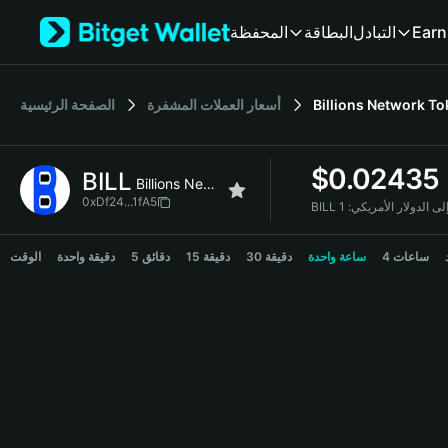
English
Earn
التبادل
البطاقة
المحفظة
日本語
Tiếng Việt
Русский
Billions Network T
أسعار العملات المشفرة
الصفحة الرئيسية
Español (Latinoamérica)
Türkçe
Italiano
$
0.02435
BILL
Français
Billions Network Token
Deutsch
0xDf24...1fA5
BIL إلى الدولار الأمريكي:
简体中文
BILL Price Chart
繁體中文
4 ساعات
ساعة واحدة
30 دقيقة
15 دقيقة
5 دقائق
دقيقة واحدة
الوقت
Português (Portugal)
Bahasa Indonesia
ภาษาไทย
हिन्दी
বাংলা
Español
Português (Brasil)
Español (Argentina)