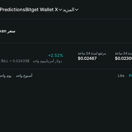
المزيد
Bitget Wallet X
Predictions
سعر
oken
ساعة
مرتفع لمدة 24 ساعة
+2.52%
$0.02467
$0.0230
1 BILL = 0.02435$ دولار أمريكي
يوم واحد
L
P
Lite
أسبوع واحد
يوم واحد