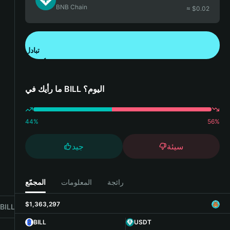
BNB Chain
≈ $
0.02
تبادل
تنزيل تطبيق محفظة Bitget
ما رأيك في BILL اليوم؟
44
%
56
%
سيئة
جيد
رائجة
المعلومات
المجمّع
$1,363,297
ILL with Bitget Wallet
BILL
USDT