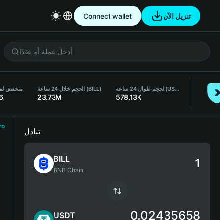
تنزيل الآن
Connect wallet
(USDT)
الحجم طوال 24 ساعة
الحجم خلال 24 ساعة (BILL)
منخفض لمدة 24 
6
23.73M
578.13K
ro
تبادل
BILL
BNB Chain
0.02435658
USDT