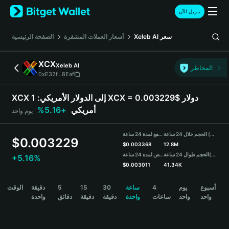
English
تنزيل الآن
日本語
Tiếng Việt
سعر
Xeleb AI
أسعار العملات المشفرة
الصفحة الرئيسية
Русский
Español (Latinoamérica)
XCX
Xeleb AI
Türkçe
المخاطر
0xE32f...8Eaf
Italiano
Français
XCX إلى الدولار الأمريكي:
1 XCX = 0.003229$ دولار
Deutsch
أمريكي
+5.16%
يوم واحد
简体中文
繁體中文
الحجم خلال 24 ساعة (XCX)
مرتفع لمدة 24 ساعة
Português (Portugal)
$
0.003229
$
0.003368
12.8M
Bahasa Indonesia
(USDT)
الحجم طوال 24 ساعة
منخفض لمدة 24 ساعة
+5.16%
ภาษาไทย
$
0.003011
41.34K
हिन्दी
XCX Price Chart
أسبوع
يوم
4
ساعة
30
15
5
دقيقة
الوقت
বাংলা
واحد
واحد
ساعات
واحدة
دقيقة
دقيقة
دقائق
واحدة
Español
Português (Brasil)
Español (Argentina)