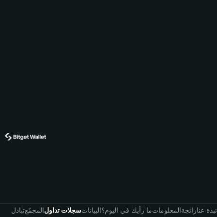
نبذة عنا
رائجة
المعلومات
ما رأيك في اليوم؟
البيانات
سجلات تداول
المجمّع
تبادل