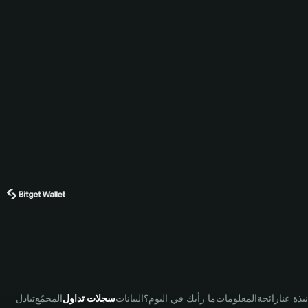
نبذة عنا
رائجة
المعلومات
ما رأيك في اليوم؟
البيانات
سجلات تداول
المجمّع
تبادل