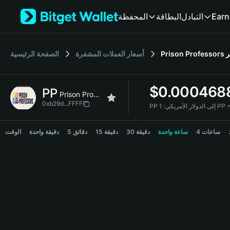
English
المحفظة
البطاقة
التبادل
Earn
日本語
Tiếng Việt
Русский
الصفحة الرئيسية
أسعار العملات المشفرة
Prison Professors
Español (Latinoamérica)
Türkçe
Italiano
$
0.000468
PP
Français
Prison Professors
Deutsch
0xb29d...FFFF
PP إلى الدولار الأمريكي:
简体中文
PP Price Chart
繁體中文
4 ساعات
ساعة واحدة
30 دقيقة
15 دقيقة
5 دقائق
دقيقة واحدة
الوقت
Português (Portugal)
Bahasa Indonesia
ภาษาไทย
हिन्दी
বাংলা
Español
Português (Brasil)
Español (Argentina)