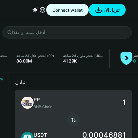
Connect wallet
تنزيل الآن
طر
منخفض ل
الحجم خلال 24 ساعة (PP)
الحجم طوال 24 ساعة
(USDT)
88.09M
41.29K
0
ro
تبادل
PP
BNB Chain
0.00046881
USDT