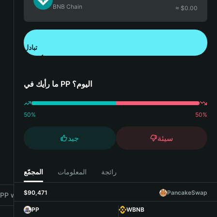
BNB Chain
≈ $
0.00
تبادل
تنزيل تطبيق محفظة Bitget
ما رأيك في PP اليوم؟
50
%
50
%
سيئة
جيد
رائجة
المعلومات
المجمّع
$90,471
PancakeSwap
P with Bitget Wallet
PP
WBNB