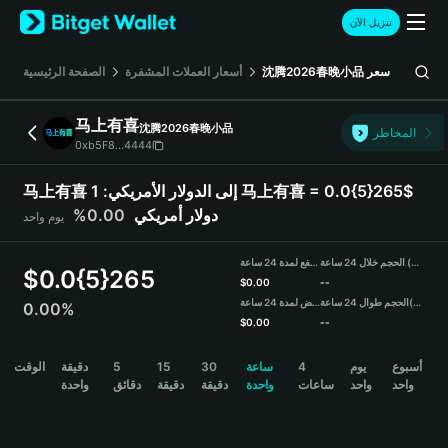
English
تنزيل الآن
日本語
Tiếng Việt
سعر
沈腾2026春晚小品
أسعار العملات المشفرة
الصفحة الرئيسية
Русский
Español (Latinoamérica)
马上有喜
沈腾2026春晚小品
Türkçe
المخاطر
0xb5F8...4444
Italiano
Français
马上有喜 إلى الدولار الأمريكي:
1 马上有喜 = 0.0{5}265$
Deutsch
دولار أمريكي
0.00%
يوم واحد
简体中文
繁體中文
الحجم خلال 24 ساعة (马上有喜)
مرتفع لمدة 24 ساعة
Português (Portugal)
$
0.0{5}265
$
0.00
--
Bahasa Indonesia
(USDT)
الحجم طوال 24 ساعة
منخفض لمدة 24 ساعة
0.00%
ภาษาไทย
$
0.00
--
हिन्दी
马上有喜 Price Chart
أسبوع
يوم
4
ساعة
30
15
5
دقيقة
الوقت
বাংলা
واحد
واحد
ساعات
واحدة
دقيقة
دقيقة
دقائق
واحدة
Español
Português (Brasil)
Español (Argentina)