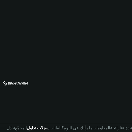
نبذة عنا
رائجة
المعلومات
ما رأيك في اليوم؟
البيانات
سجلات تداول
المجمّع
تبادل