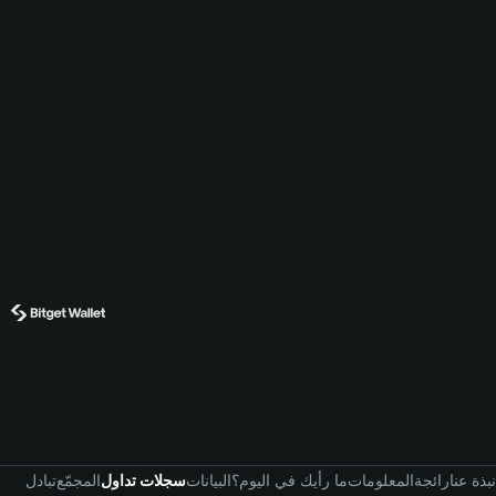
نبذة عنا
رائجة
المعلومات
ما رأيك في اليوم؟
البيانات
سجلات تداول
المجمّع
تبادل