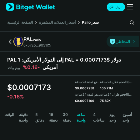
English
تنزيل الآن
日本語
Tiếng Việt
سعر
Palio
أسعار العملات المشفرة
الصفحة الرئيسية
Русский
Español (Latinoamérica)
PAL
Palio
Türkçe
المخاطر
0xb7E5...9051
Italiano
Français
PAL إلى الدولار الأمريكي:
1 PAL = 0.0007173$ دولار
Deutsch
أمريكي
-0.16%
يوم واحد
简体中文
繁體中文
الحجم خلال 24 ساعة (PAL)
مرتفع لمدة 24 ساعة
Português (Portugal)
$
0.0007173
$
0.0007258
105.71M
Bahasa Indonesia
(USDT)
الحجم طوال 24 ساعة
منخفض لمدة 24 ساعة
-0.16%
ภาษาไทย
$
0.0007109
75.82K
हिन्दी
PAL Price Chart
أسبوع
يوم
4
ساعة
30
15
5
دقيقة
الوقت
বাংলা
واحد
واحد
ساعات
واحدة
دقيقة
دقيقة
دقائق
واحدة
Español
Português (Brasil)
Español (Argentina)