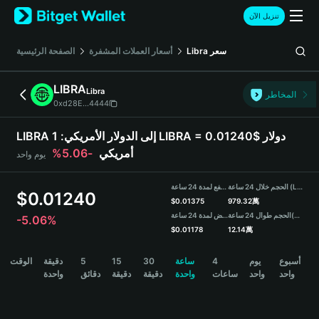
English
تنزيل الآن
日本語
Tiếng Việt
سعر
Libra
أسعار العملات المشفرة
الصفحة الرئيسية
Русский
Español (Latinoamérica)
LIBRA
Libra
Türkçe
المخاطر
0xd28E...4444
Italiano
Français
LIBRA إلى الدولار الأمريكي:
1 LIBRA = 0.01240$ دولار
Deutsch
أمريكي
-5.06%
يوم واحد
简体中文
繁體中文
الحجم خلال 24 ساعة (LIBRA)
مرتفع لمدة 24 ساعة
Português (Portugal)
$
0.01240
$
0.01375
979.32萬
Bahasa Indonesia
(USDT)
الحجم طوال 24 ساعة
منخفض لمدة 24 ساعة
-5.06%
ภาษาไทย
$
0.01178
12.14萬
हिन्दी
LIBRA Price Chart
أسبوع
يوم
4
ساعة
30
15
5
دقيقة
الوقت
বাংলা
واحد
واحد
ساعات
واحدة
دقيقة
دقيقة
دقائق
واحدة
Español
Português (Brasil)
Español (Argentina)