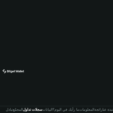
نبذة عنا
رائجة
المعلومات
ما رأيك في اليوم؟
البيانات
سجلات تداول
المجمّع
تبادل