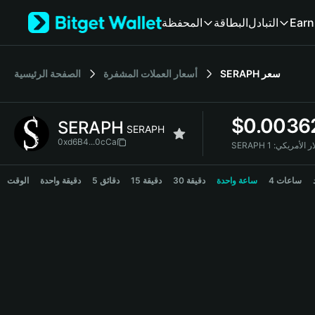
English
المحفظة
البطاقة
التبادل
Earn
日本語
Tiếng Việt
Русский
الصفحة الرئيسية
أسعار العملات المشفرة
SERAPH
سعر
Español (Latinoamérica)
Türkçe
Italiano
$
0.0036
SERAPH
Français
SERAPH
Deutsch
0xd6B4...0cCa
SERAPH  الأمريكي
简体中文
SERAPH Price Chart
繁體中文
4 ساعات
ساعة واحدة
30 دقيقة
15 دقيقة
5 دقائق
دقيقة واحدة
الوقت
Português (Portugal)
Bahasa Indonesia
ภาษาไทย
हिन्दी
বাংলা
Español
Português (Brasil)
Español (Argentina)