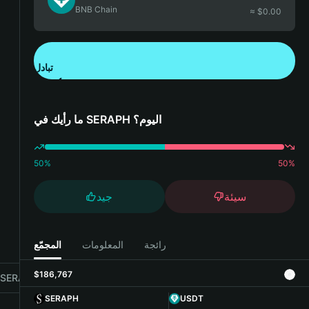
BNB Chain
≈ $
0.00
تبادل
تنزيل تطبيق محفظة Bitget
ما رأيك في SERAPH اليوم؟
50
%
50
%
سيئة
جيد
رائجة
المعلومات
المجمّع
$186,767
SERAPH with Bitget Wallet
SERAPH
USDT