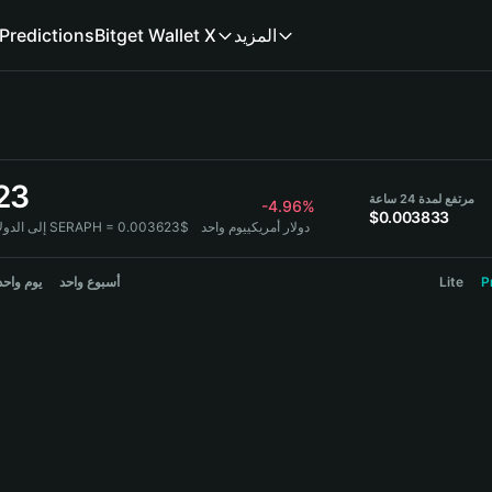
Predictions
Bitget Wallet X
المزيد
23
مرتفع لمدة 24 ساعة
-4.96%
$0.003833
1 SERAPH = 0.003623$ دولار أمريكي
يوم واحد
إلى الدولار:
يوم واحد
أسبوع واحد
Lite
P