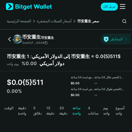
English
تنزيل الآن
日本語
Tiếng Việt
سعر
币安重生
أسعار العملات المشفرة
الصفحة الرئيسية
Русский
Español (Latinoamérica)
币安重生
币安重生
Türkçe
المخاطر
0xe0cF...4444
Italiano
Français
币安重生 إلى الدولار الأمريكي:
1 币安重生 = 0.0{5}511$
Deutsch
دولار أمريكي
0.00%
يوم واحد
简体中文
繁體中文
الحجم خلال 24 ساعة (币安重生)
مرتفع لمدة 24 ساعة
Português (Portugal)
$
0.0{5}511
$
0.00
--
Bahasa Indonesia
(USDT)
الحجم طوال 24 ساعة
منخفض لمدة 24 ساعة
0.00%
ภาษาไทย
$
0.00
--
हिन्दी
币安重生 Price Chart
أسبوع
يوم
4
ساعة
30
15
5
دقيقة
الوقت
বাংলা
واحد
واحد
ساعات
واحدة
دقيقة
دقيقة
دقائق
واحدة
Español
Português (Brasil)
Español (Argentina)