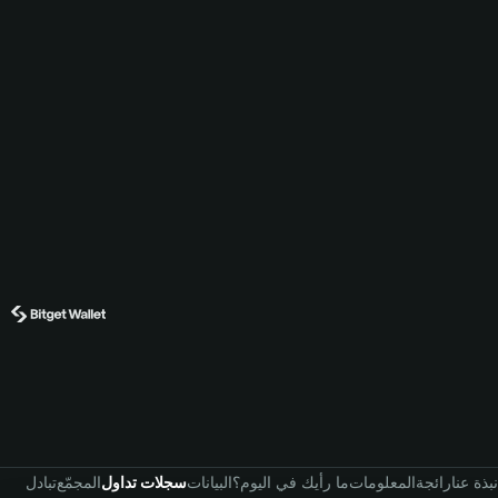
نبذة عنا
رائجة
المعلومات
ما رأيك في اليوم؟
البيانات
سجلات تداول
المجمّع
تبادل