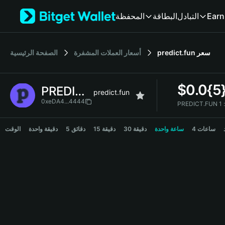
English
المحفظة
البطاقة
التبادل
Earn
日本語
Tiếng Việt
Русский
الصفحة الرئيسية
أسعار العملات المشفرة
predict.fun
سعر
Español (Latinoamérica)
Türkçe
Italiano
$
0.0{5
PREDICT.FUN
Français
predict.fun
Deutsch
0xeDA4...4444
简体中文
PREDICT.FUN Price Chart
繁體中文
4 ساعات
ساعة واحدة
30 دقيقة
15 دقيقة
5 دقائق
دقيقة واحدة
الوقت
Português (Portugal)
Bahasa Indonesia
ภาษาไทย
हिन्दी
বাংলা
Español
Português (Brasil)
Español (Argentina)