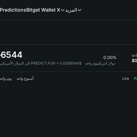
Predictions
Bitget Wallet X
المزيد
}6544
0.00%
$0
1 PREDICT.FUN = 0.0{5}6544$ دولار أمريكي
يوم واحد
PREDICT.FUN إلى الدولار الأمريكي:
يوم واحد
أسبوع واحد
Lite
P