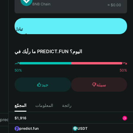
BNB Chain
≈ $
0.00
تبادل
تنزيل تطبيق محفظة Bitget
ما رأيك في PREDICT.FUN اليوم؟
50
%
50
%
سيئة
جيد
رائجة
المعلومات
المجمّع
$1,916
redict.fun with Bitget Wallet
predict.fun
USDT