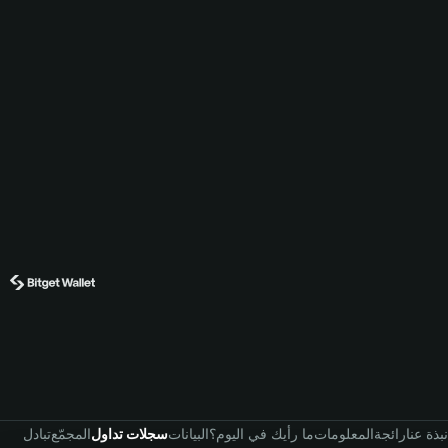
نبذة عنا
رائجة
المعلومات
ما رأيك في اليوم؟
البيانات
سجلات تداول
المجمّع
تبادل