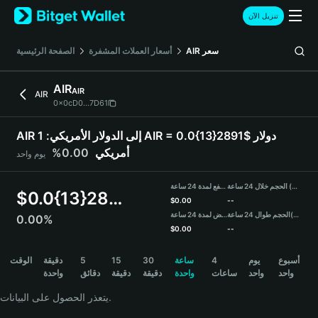
English
تنزيل الآن
日本語
Tiếng Việt
سعر
AIR
أسعار العملات المشفرة
الصفحة الرئيسية
Русский
Español (Latinoamérica)
AIR
AIR
Türkçe
AIR
0x0cD0...7D61
Italiano
Français
AIR إلى الدولار الأمريكي:
1 AIR = 0.0{13}2891$ دولار
Deutsch
أمريكي
0.00%
يوم واحد
简体中文
繁體中文
الحجم خلال 24 ساعة (AIR)
مرتفع لمدة 24 ساعة
Português (Portugal)
$
0.0{13}2891
$
0.00
--
Bahasa Indonesia
(USDT)
الحجم طوال 24 ساعة
منخفض لمدة 24 ساعة
0.00%
ภาษาไทย
$
0.00
--
हिन्दी
AIR Price Chart
أسبوع
يوم
4
ساعة
30
15
5
دقيقة
الوقت
বাংলা
واحد
واحد
ساعات
واحدة
دقيقة
دقيقة
دقائق
واحدة
Español
Português (Brasil)
يتعذر الحصول على البيانات.
Español (Argentina)