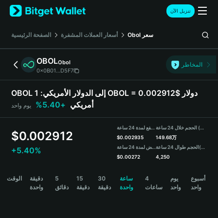
English
تنزيل الآن
日本語
Tiếng Việt
سعر
Obol
أسعار العملات المشفرة
الصفحة الرئيسية
Русский
Español (Latinoamérica)
OBOL
Obol
Türkçe
المخاطر
0x0B01...D5F7
Italiano
Français
OBOL إلى الدولار الأمريكي:
1 OBOL = 0.002912$ دولار
Deutsch
أمريكي
+5.40%
يوم واحد
简体中文
繁體中文
الحجم خلال 24 ساعة (OBOL)
مرتفع لمدة 24 ساعة
Português (Portugal)
$
0.002912
$
0.002935
149.68万
Bahasa Indonesia
(USDT)
الحجم طوال 24 ساعة
منخفض لمدة 24 ساعة
+5.40%
ภาษาไทย
$
0.00272
4,250
हिन्दी
OBOL Price Chart
أسبوع
يوم
4
ساعة
30
15
5
دقيقة
الوقت
বাংলা
واحد
واحد
ساعات
واحدة
دقيقة
دقيقة
دقائق
واحدة
Español
Português (Brasil)
Español (Argentina)