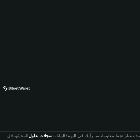
نبذة عنا
رائجة
المعلومات
ما رأيك في اليوم؟
البيانات
سجلات تداول
المجمّع
تبادل