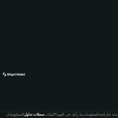
نبذة عنا
رائجة
المعلومات
ما رأيك في اليوم؟
البيانات
سجلات تداول
المجمّع
تبادل