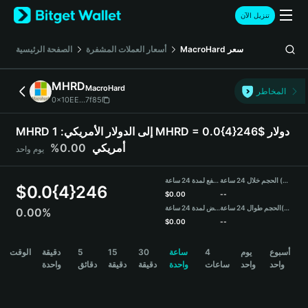
English
تنزيل الآن
日本語
Tiếng Việt
سعر
MacroHard
أسعار العملات المشفرة
الصفحة الرئيسية
Русский
Español (Latinoamérica)
MHRD
MacroHard
Türkçe
المخاطر
0x10EE...7f85
Italiano
Français
MHRD إلى الدولار الأمريكي:
1 MHRD = 0.0{4}246$ دولار
Deutsch
أمريكي
0.00%
يوم واحد
简体中文
繁體中文
الحجم خلال 24 ساعة (MHRD)
مرتفع لمدة 24 ساعة
Português (Portugal)
$
0.0{4}246
$
0.00
--
Bahasa Indonesia
(USDT)
الحجم طوال 24 ساعة
منخفض لمدة 24 ساعة
0.00%
ภาษาไทย
$
0.00
--
हिन्दी
MHRD Price Chart
أسبوع
يوم
4
ساعة
30
15
5
دقيقة
الوقت
বাংলা
واحد
واحد
ساعات
واحدة
دقيقة
دقيقة
دقائق
واحدة
Español
Português (Brasil)
Español (Argentina)