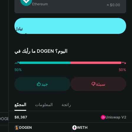
Ethereum
≈ $
0.00
تبادل
تنزيل تطبيق محفظة Bitget
ما رأيك في DOGEN اليوم؟
50
%
50
%
سيئة
جيد
رائجة
المعلومات
المجمّع
$6,367
Uniswap V2
OGEN with Bitget Wallet
DOGEN
WETH