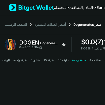
English
Earn
التبادل
البطاقة
المحفظة
日本語
Tiếng Việt
Русский
سعر
Dogenerates
أسعار العملات المشفرة
الصفحة الرئيسية
Español (Latinoamérica)
Türkçe
Italiano
$
0.0{7}
DOGEN
Français
Dogenerates
Deutsch
0x4207...2FBe
ار الأمريكي:
简体中文
DOGEN Price Chart
繁體中文
4 ساعات
ساعة واحدة
30 دقيقة
15 دقيقة
5 دقائق
دقيقة واحدة
الوقت
Português (Portugal)
Bahasa Indonesia
ภาษาไทย
हिन्दी
বাংলা
Español
Português (Brasil)
Español (Argentina)