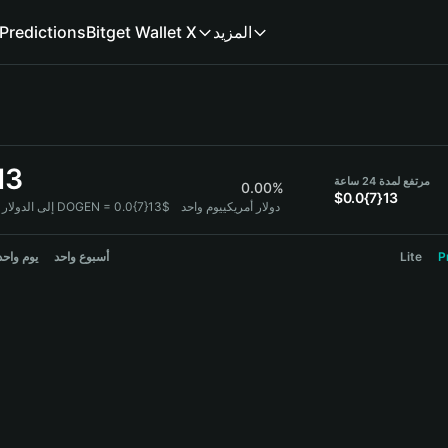
المزيد
Bitget Wallet X
Predictions
13
مرتفع لمدة 24 ساعة
0.00%
$0.0{7}13
1 DOGEN = 0.0{7}13$ دولار أمريكي
يوم واحد
DOGEN إلى الدول
P
Lite
أسبوع واحد
يوم واحد