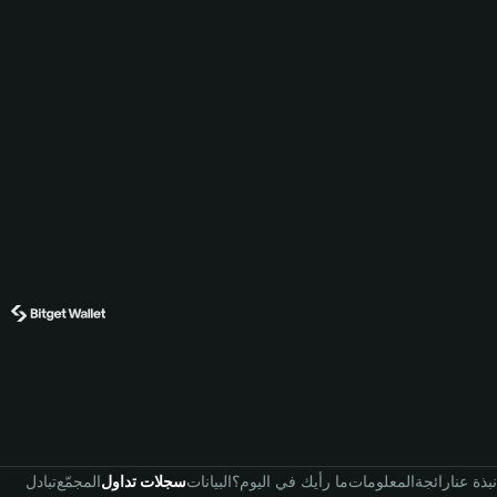
نبذة عنا
رائجة
المعلومات
ما رأيك في اليوم؟
البيانات
سجلات تداول
المجمّع
تبادل