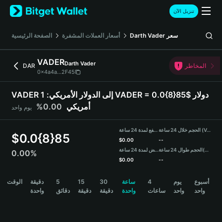
English
تنزيل الآن
日本語
Tiếng Việt
سعر
Darth Vader
أسعار العملات المشفرة
الصفحة الرئيسية
Русский
Español (Latinoamérica)
VADER
Darth Vader
Türkçe
المخاطر
DAR
0x4a4a...2F45
Italiano
Français
VADER إلى الدولار الأمريكي:
1 VADER = 0.0{8}85$ دولار
Deutsch
أمريكي
0.00%
يوم واحد
简体中文
繁體中文
الحجم خلال 24 ساعة (VADER)
مرتفع لمدة 24 ساعة
Português (Portugal)
$
0.0{8}85
$
0.00
--
Bahasa Indonesia
(USDT)
الحجم طوال 24 ساعة
منخفض لمدة 24 ساعة
0.00%
ภาษาไทย
$
0.00
--
हिन्दी
VADER Price Chart
أسبوع
يوم
4
ساعة
30
15
5
دقيقة
الوقت
বাংলা
واحد
واحد
ساعات
واحدة
دقيقة
دقيقة
دقائق
واحدة
Español
Português (Brasil)
Español (Argentina)