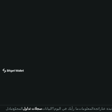
نبذة عنا
رائجة
المعلومات
ما رأيك في اليوم؟
البيانات
سجلات تداول
المجمّع
تبادل