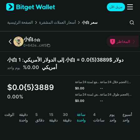
English
تنزيل الآن
日本語
Tiếng Việt
سعر
小白
أسعار العملات المشفرة
الصفحة الرئيسية
Русский
Español (Latinoamérica)
小白
小白
Türkçe
المخاطر
0x642e...cAf5
Italiano
Français
小白 إلى الدولار الأمريكي:
1 小白 = 0.0{5}3889$ دولار
Deutsch
أمريكي
0.00%
يوم واحد
简体中文
繁體中文
الحجم خلال 24 ساعة (小白)
مرتفع لمدة 24 ساعة
Português (Portugal)
$
0.0{5}3889
$
0.00
--
Bahasa Indonesia
(USDT)
الحجم طوال 24 ساعة
منخفض لمدة 24 ساعة
0.00%
ภาษาไทย
$
0.00
--
हिन्दी
小白 Price Chart
أسبوع
يوم
4
ساعة
30
15
5
دقيقة
الوقت
বাংলা
واحد
واحد
ساعات
واحدة
دقيقة
دقيقة
دقائق
واحدة
Español
Português (Brasil)
Español (Argentina)